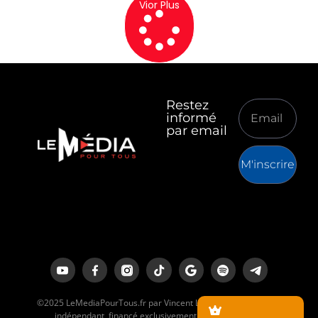
Vior Plus
Restez
informé
par email
M'inscrire
©2025 LeMediaPourTous.fr par Vincent Lapierre est un média
indépendant, financé exclusivement par ses lecteurs.