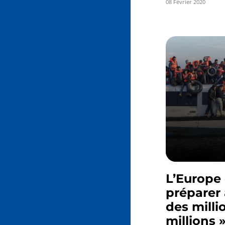
08 Février 2020
L’Europe 
préparer à
des milli
millions 