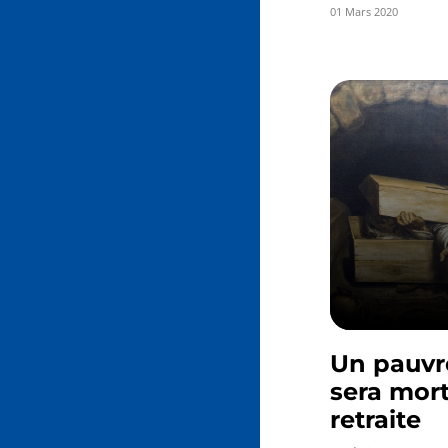
01 Mars 2020
Un pauvr
sera mort
retraite