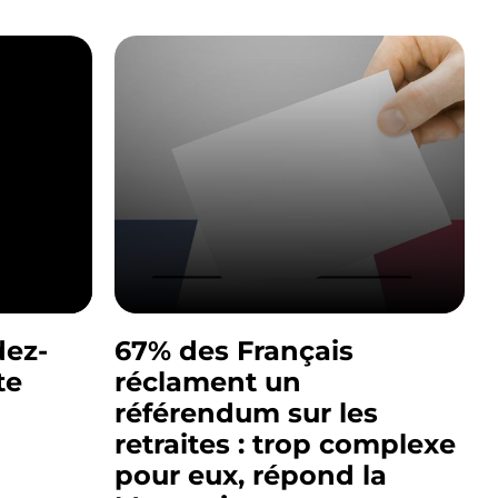
dez-
67% des Français
te
réclament un
a
référendum sur les
retraites : trop complexe
pour eux, répond la