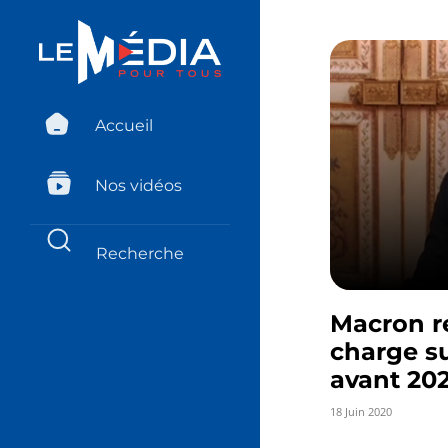
Accueil
Nos vidéos
Macron re
charge su
avant 20
18 Juin 2020