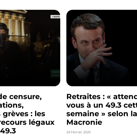
de censure,
Retraites : « atten
tions,
vous à un 49.3 cet
 grèves : les
semaine » selon l
recours légaux
Macronie
 49.3
24 Février 2020