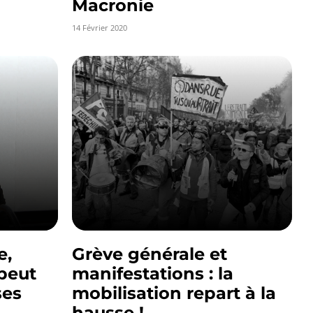
Macronie
14 Février 2020
e,
Grève générale et
 peut
manifestations : la
ses
mobilisation repart à la
hausse !