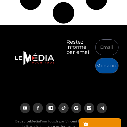
Restez
informé
par email
M'inscrire
©2025 LeMediaPourTous.fr par Vincent Lapierre est un média
indépendant, financé exclusivement par ses lecteurs.