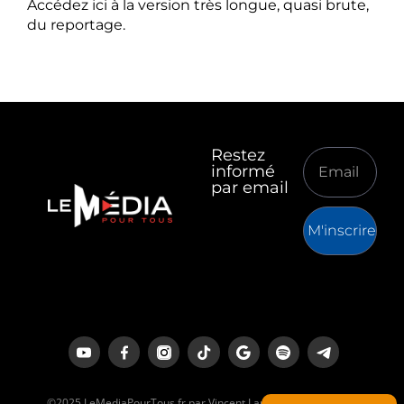
Accédez ici à la version très longue, quasi brute,
du reportage.
Restez
informé
par email
M'inscrire
©2025 LeMediaPourTous.fr par Vincent Lapierre est un média