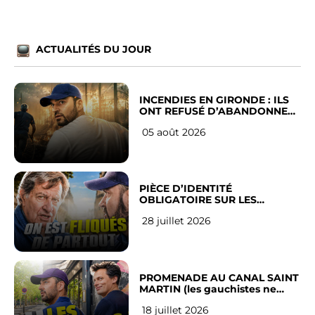
ACTUALITÉS DU JOUR
INCENDIES EN GIRONDE : ILS
ONT REFUSÉ D’ABANDONNER
LEUR VILLE
05 août 2026
PIÈCE D’IDENTITÉ
OBLIGATOIRE SUR LES
RÉSEAUX SOCIAUX : l’avis des
28 juillet 2026
Français
PROMENADE AU CANAL SAINT
MARTIN (les gauchistes ne
veulent pas)
18 juillet 2026