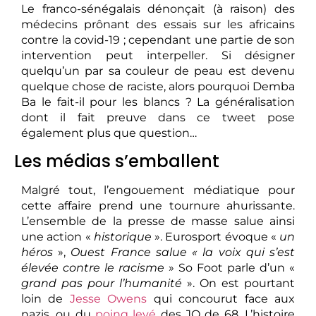
Le franco-sénégalais dénonçait (à raison) des
médecins prônant des essais sur les africains
contre la covid-19 ; cependant une partie de son
intervention peut interpeller. Si désigner
quelqu’un par sa couleur de peau est devenu
quelque chose de raciste, alors pourquoi Demba
Ba le fait-il pour les blancs ? La généralisation
dont il fait preuve dans ce tweet pose
également plus que question…
Les médias s’emballent
Malgré tout, l’engouement médiatique pour
cette affaire prend une tournure ahurissante.
L’ensemble de la presse de masse salue ainsi
une action «
historique
». Eurosport évoque «
un
héros
»,
Ouest France salue « la voix qui s’est
élevée contre le racisme
» So Foot parle d’un «
grand pas pour l’humanité
». On est pourtant
loin de
Jesse Owens
qui concourut face aux
nazis, ou du
poing levé
des JO de 68. L’histoire