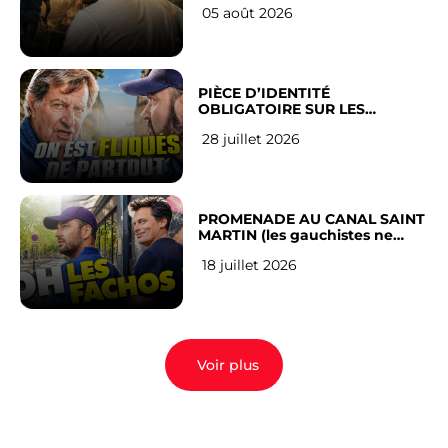
05 août 2026
PIÈCE D’IDENTITÉ
OBLIGATOIRE SUR LES
RÉSEAUX SOCIAUX : l’avis des
28 juillet 2026
Français
PROMENADE AU CANAL SAINT
MARTIN (les gauchistes ne
veulent pas)
18 juillet 2026
Voir plus