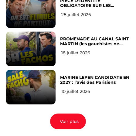
PIÈCE D’IDENTITÉ
OBLIGATOIRE SUR LES
RÉSEAUX SOCIAUX : l’avis des
28 juillet 2026
Français
PROMENADE AU CANAL SAINT
MARTIN (les gauchistes ne
veulent pas)
18 juillet 2026
MARINE LEPEN CANDIDATE EN
2027 : l’avis des Parisiens
10 juillet 2026
Voir plus