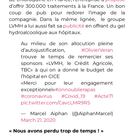
d’offrir 300.000 traitements à la France. Un bon
coup de pub pour redorer l’image de la
compagnie. Dans la même lignée, le groupe
LVMH a lui aussi fait sa
publicité
en offrant du gel
hydroalcoolique aux hôpitaux.
Au milieu de son allocution pleine
d’autojustification,
#OlivierVeran
trouve le temps de remercier ses
sponsors «LVMH, le Crédit Agricole,
TBC» à qui on a donné le budget de
l’hôpital en CICE
«Merci pour leur engagement
exceptionnel»
#onnoublierapas
#coronavirus
#Covid_19
#Acte71
pic.twitter.com/CavcLMR9RS
— Marcel Aiphan (@AiphanMarcel)
March 21, 2020
« Nous avons perdu trop de temps ! »