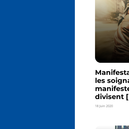
Manifesta
les soign
manifeste
divisent
18 Juin 2020