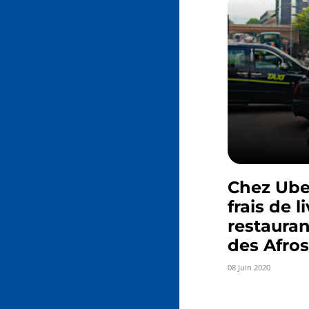
Chez Uber
frais de l
restauran
des Afro
08 Juin 2020