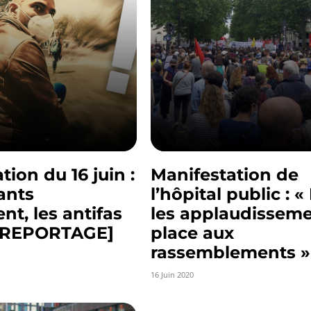
tion du 16 juin :
Manifestation de
ants
l’hôpital public : «
nt, les antifas
les applaudisseme
 [REPORTAGE]
place aux
rassemblements »
16 Juin 2020