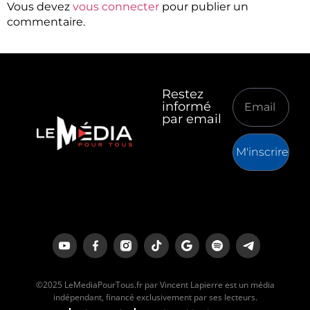
Vous devez
vous connecter
pour publier un
commentaire.
Restez
informé
par email
M'inscrire
©2025 LeMediaPourTous.fr par Vincent Lapierre est un média
indépendant, financé exclusivement par ses lecteurs.