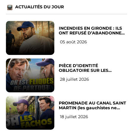
ACTUALITÉS DU JOUR
INCENDIES EN GIRONDE : ILS
ONT REFUSÉ D’ABANDONNER
LEUR VILLE
05 août 2026
PIÈCE D’IDENTITÉ
OBLIGATOIRE SUR LES
RÉSEAUX SOCIAUX : l’avis des
28 juillet 2026
Français
PROMENADE AU CANAL SAINT
MARTIN (les gauchistes ne
veulent pas)
18 juillet 2026