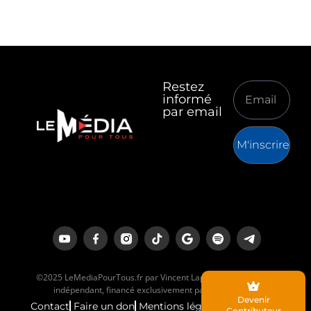
Restez
informé
par email
M'inscrire
©2025 LeMediaPourTous.fr par Vincent Lapierre est un média
indépendant, financé exclusivement par ses lecteurs.
Devenir
Contact
Faire un don
Mentions légales
Contributeur