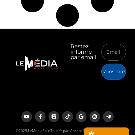
Restez
informé
par email
M'inscrire
©2025 LeMediaPourTous.fr par Vincent Lapierre est un média