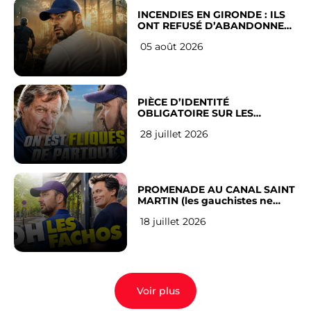
INCENDIES EN GIRONDE : ILS
ONT REFUSÉ D’ABANDONNER
LEUR VILLE
05 août 2026
PIÈCE D’IDENTITÉ
OBLIGATOIRE SUR LES
RÉSEAUX SOCIAUX : l’avis des
28 juillet 2026
Français
PROMENADE AU CANAL SAINT
MARTIN (les gauchistes ne
veulent pas)
18 juillet 2026
Voir plus