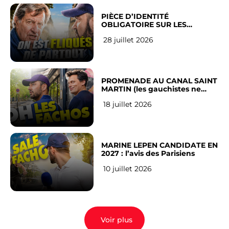
PIÈCE D’IDENTITÉ
OBLIGATOIRE SUR LES
RÉSEAUX SOCIAUX : l’avis des
28 juillet 2026
Français
PROMENADE AU CANAL SAINT
MARTIN (les gauchistes ne
veulent pas)
18 juillet 2026
MARINE LEPEN CANDIDATE EN
2027 : l’avis des Parisiens
10 juillet 2026
Voir plus