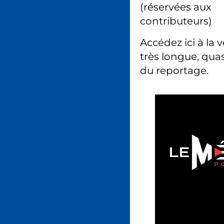
(réservées aux
contributeurs)
Accédez ici à la 
très longue, quas
du reportage.