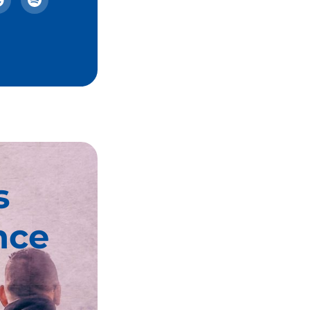
s
nce