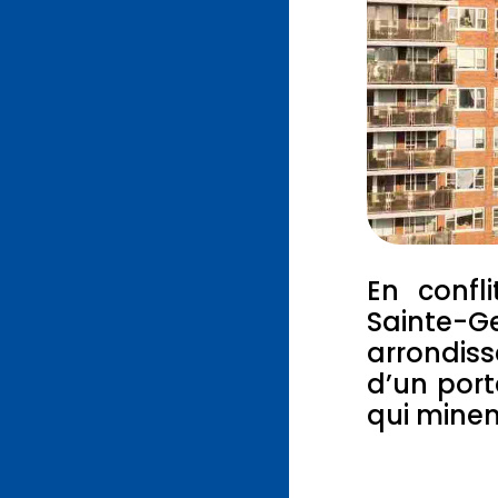
En confli
Sainte-
arrondis
d’un port
qui minen