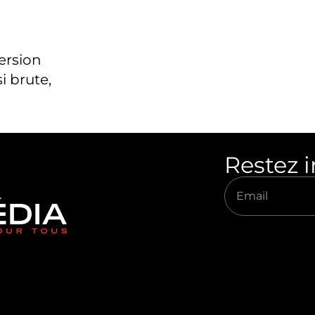
version
i brute,
Restez 