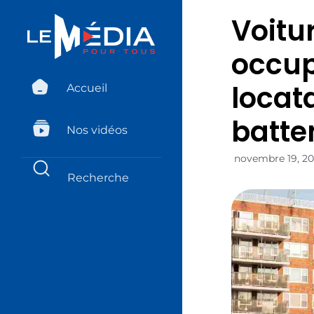
Voitu
occupé
locat
Accueil
batte
Nos vidéos
novembre 19, 2