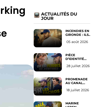
arking
ACTUALITÉS DU
JOUR
se
INCENDIES EN
GIRONDE : ILS
ONT REFUSÉ
05 août 2026
D’ABANDONNER
LEUR VILLE
PIÈCE
D’IDENTITÉ
OBLIGATOIRE
28 juillet 2026
SUR LES
RÉSEAUX
SOCIAUX :
l’avis des
PROMENADE
Français
AU CANAL
SAINT MARTIN
18 juillet 2026
(les gauchistes
ne veulent
pas)
MARINE