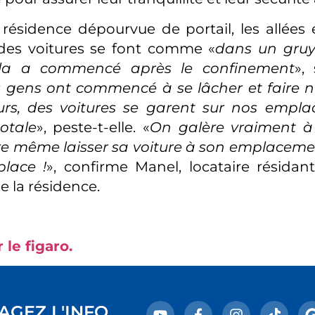
résidence dépourvue de portail, les allées
 des voitures se font comme «
dans un gruy
la a commencé après le confinement
»,
 gens ont commencé à se lâcher et faire n
urs, des voitures se garent sur nos empla
totale
», peste-t-elle. «
On galère vraiment à
e même laisser sa voiture à son emplaceme
place !
», confirme Manel, locataire résidan
e la résidence.
 le figaro.
AGEZ L'INFO