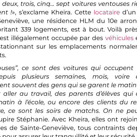
 deux, trois, cinq… sept voitures ventouses r
nt !
», s’exclame Kheira. Cette
locataire
d’un
Geneviève, une résidence HLM du 10e arro
britant 339 logements, est à bout. Voilà pr
 est illégalement occupée par des
véhicules
e
 stationnant sur les emplacements normale
ts.
ouses”, ce sont des voitures qui occupent
puis plusieurs semaines, mois, voire a
nt souvent des gens qui se garent le matin
aller au travail, des parents d’élèves qui
atin à l’école, ou encore des clients du r
ire, ce sont les soirs de matchs. On ne p
upire Stéphanie. Avec Kheira, elles ont rejoin
res de Sainte-Geneviève, tous contraints d
 pour assurer leur tranquillité et leur sécurité