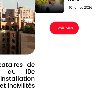
LEPEN
CANDIDATE
10 juillet 2026
EN 2027 : l’avis
des Parisiens
Voir plus
cataires de
LM du 10e
nstallation
 incivilités