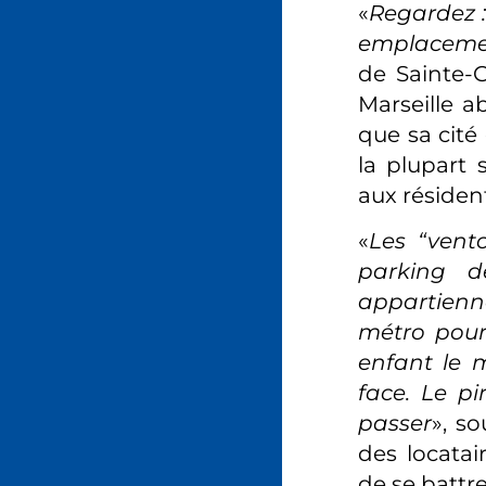
«
Regardez :
emplaceme
de Sainte-
Marseille a
que sa cité
la plupart
aux résiden
«
Les “vent
parking de
appartienne
métro pour 
enfant le m
face. Le p
passer
», so
des locatai
de se battre