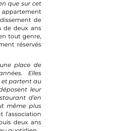
ien que sur cet
 appartement
ndissement de
ès de deux ans
n tout genre,
ment réservés
 une place de
nnées. Elles
 et partent au
 déposent leur
estaurant d’en
eut même plus
t l’association
epuis deux ans
 au quotidien.