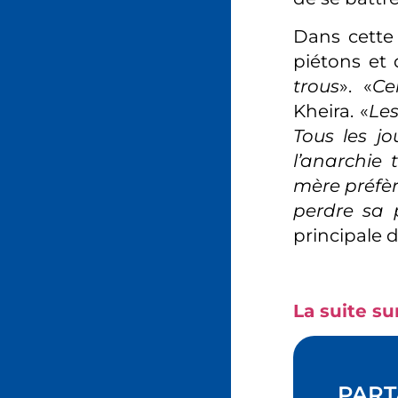
Dans cette 
piétons et
trous
». «
Ce
Kheira. «
Les
Tous les jo
l’anarchie 
mère préfèr
perdre sa 
principale d
La suite sur
PART