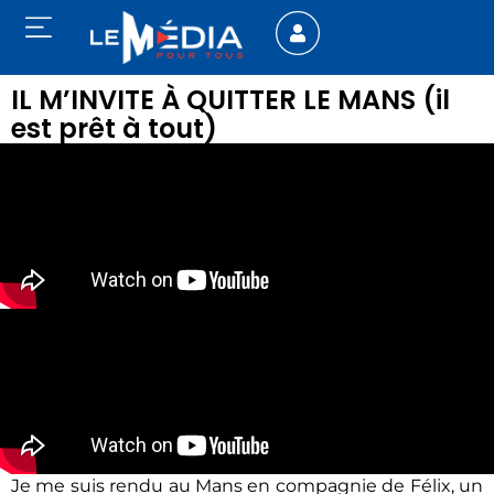
IL M’INVITE À QUITTER LE MANS (il
est prêt à tout)
Je me suis rendu au Mans en compagnie de Félix, un