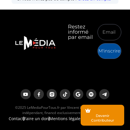
Restez
informé
par email
M'inscrire
©2025 LeMediaPourTous.fr par Vincent Lapierre est un média
indépendant, financé exclusivement par ses lecteurs.
Devenir
Contact
Faire un don
Mentions légales
Contributeur