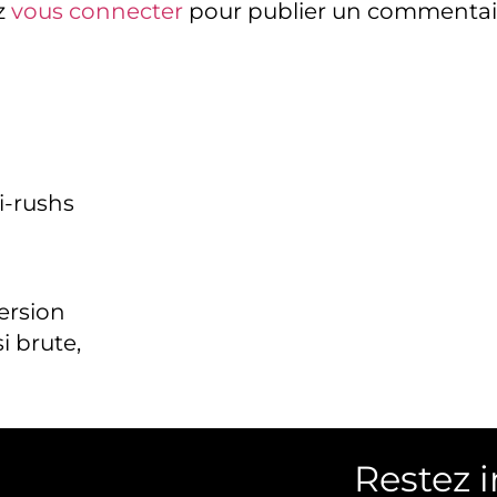
z
vous connecter
pour publier un commentai
i-rushs
version
i brute,
Restez 