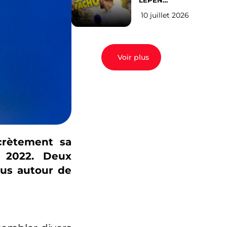
LEPEN
CANDIDATE
10 juillet 2026
EN 2027 : l’avis
des Parisiens
Voir plus
crètement sa
e 2022. Deux
lus autour de