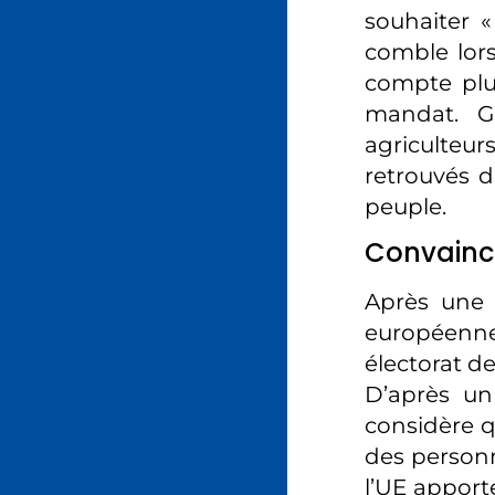
souhaiter 
comble lors
compte plus
mandat. Gi
agriculteu
retrouvés d
peuple.
Convaincre
Après une g
européenn
électorat de
D’après un
considère q
des person
l’UE apport