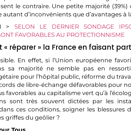
ent le contraire. Une petite majorité (39%)
e autant d’inconvénients que d’avantages à l
SI >
SELON LE DERNIER SONDAGE IPS
SONT FAVORABLES AU PROTECTIONNISME
 réparer » la France en faisant parti
sible. En effet, si l’Union européenne favori
s sa majorité ne semble pas en ressortir 
taire pour l’hôpital public, réforme du trava
accords de libre-échange défavorables pour no
s favorables au capitalisme vert qu’à l’écolo
ns sont très souvent dictées par les inst
ns ces conditions, soigner les blessures 
es griffes du geôlier ?
our Tous