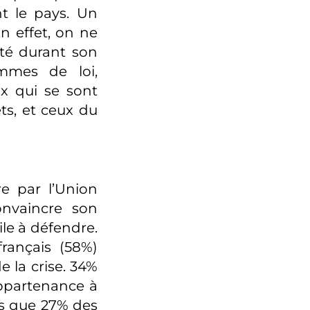
t le pays. Un
n effet, on ne
até durant son
mmes de loi,
x qui se sont
ts, et ceux du
re par l’Union
nvaincre son
cile à défendre.
français (58%)
e la crise. 34%
ppartenance à
rs que 27% des