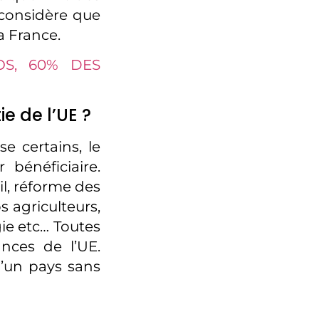
 considère que
a France.
OS, 60% DES
e de l’UE ?
se certains, le
bénéficiaire.
il, réforme des
s agriculteurs,
gie etc… Toutes
ances de l’UE.
d’un pays sans