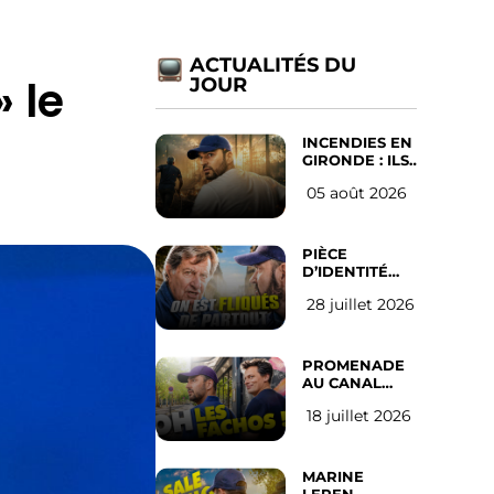
ACTUALITÉS DU
 le
JOUR
INCENDIES EN
GIRONDE : ILS
ONT REFUSÉ
05 août 2026
D’ABANDONNER
LEUR VILLE
PIÈCE
D’IDENTITÉ
OBLIGATOIRE
28 juillet 2026
SUR LES
RÉSEAUX
SOCIAUX :
l’avis des
PROMENADE
Français
AU CANAL
SAINT MARTIN
18 juillet 2026
(les gauchistes
ne veulent
pas)
MARINE