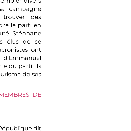
sembler divers
 sa campagne
a trouver des
re le parti en
puté Stéphane
ts élus de se
cronistes ont
ion d’Emmanuel
 du parti. Ils
eurisme de ses
S MEMBRES DE
 République dit