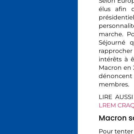
Selon Europ
élus afin
présidenti
personnalit
marche. Po
Séjourné q
rapprocher
intérêts à 
Macron en 2
dénoncent u
membres.
LIRE AUSS
LREM CRA
Macron so
Pour tenter