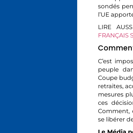
sondés pens
l’UE apport
LIRE AUS
FRANÇAIS 
Comment «
C’est impos
peuple dan
Coupe budgé
retraites, 
mesures plu
ces décisio
Comment, da
se libérer d
Le Média p