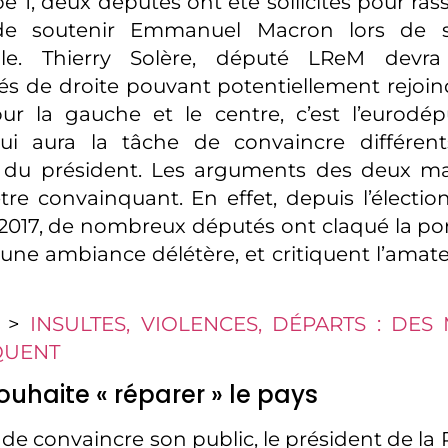
e 1, deux députés ont été sollicités pour ras
 de soutenir Emmanuel Macron lors de
elle. Thierry Solère, député LReM devr
és de droite pouvant potentiellement rejoind
ur la gauche et le centre, c’est l’eurodé
ui aura la tâche de convaincre différen
 du président. Les arguments des deux ma
être convainquant. En effet, depuis l’élect
017, de nombreux députés ont claqué la porte
ne ambiance délétère, et critiquent l’amat
I >
INSULTES, VIOLENCES, DÉPARTS : DE
QUENT
uhaite « réparer » le pays
 de convaincre son public, le président de la