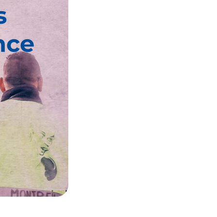
s
nce