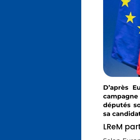
D’après E
campagne 
députés so
sa candida
LReM part