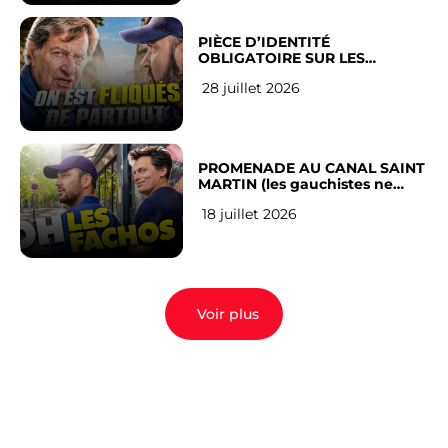
PIÈCE D’IDENTITÉ
OBLIGATOIRE SUR LES
RÉSEAUX SOCIAUX : l’avis des
28 juillet 2026
Français
PROMENADE AU CANAL SAINT
MARTIN (les gauchistes ne
veulent pas)
18 juillet 2026
Voir plus