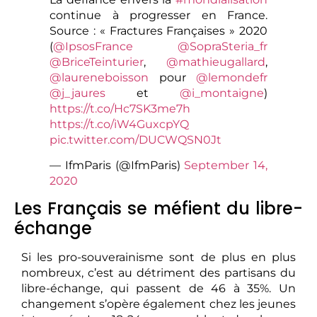
continue à progresser en France.
Source : « Fractures Françaises » 2020
(
@IpsosFrance
@SopraSteria_fr
@BriceTeinturier
,
@mathieugallard
,
@laureneboisson
pour
@lemondefr
@j_jaures
et
@i_montaigne
)
https://t.co/Hc7SK3me7h
https://t.co/iW4GuxcpYQ
pic.twitter.com/DUCWQSN0Jt
— IfmParis (@IfmParis)
September 14,
2020
Les Français se méfient du libre-
échange
Si les pro-souverainisme sont de plus en plus
nombreux, c’est au détriment des partisans du
libre-échange, qui passent de 46 à 35%. Un
changement s’opère également chez les jeunes