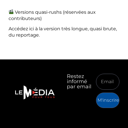
Versions quasi-rushs (réservées aux
contributeurs)
Accédez ici à la version très longue, quasi brute,
du reportage.
Restez
informé
par email
M'inscrire