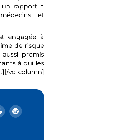
 un rapport à
 médecins et
est engagée à
rime de risque
a aussi promis
ants à qui les
t][/vc_column]