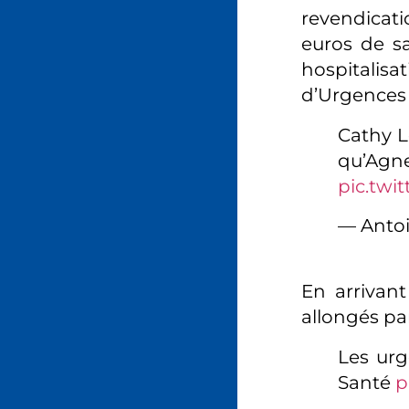
revendicati
euros de sa
hospitalisa
d’Urgences 
Cathy L
qu’A
pic.twi
— Anto
En arrivant
allongés par
Les urg
Santé
p