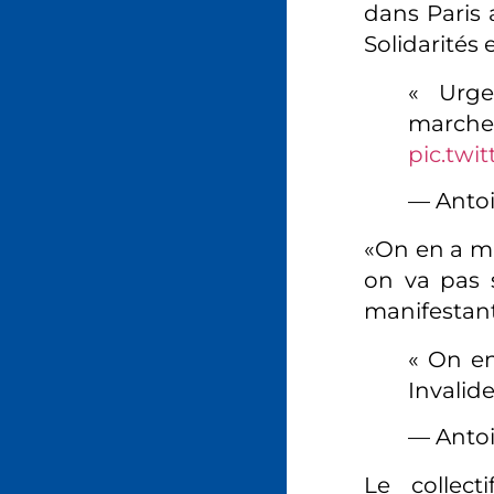
dans Paris 
Solidarités 
« Urge
march
pic.twi
— Anto
«On en a ma
on va pas s
manifestant
« On en
Invalid
— Anto
Le collect