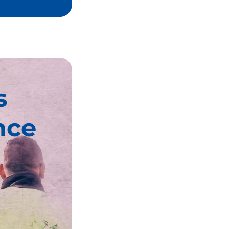
s
nce