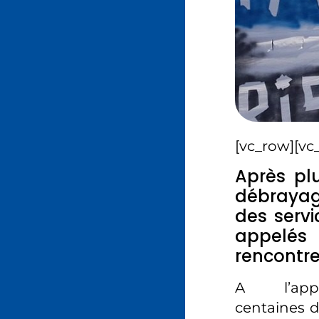
[vc_row][vc
Après plu
débrayage
des servi
appelés 
rencontrer
A l’appe
centaines d