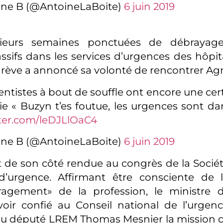
ine B (@AntoineLaBoite)
6 juin 2019
ieurs semaines ponctuées de débrayages
sifs dans les services d’urgences des hôpita
rève a annoncé sa volonté de rencontrer Ag
entistes à bout de souffle ont encore une cer
ie « Buzyn t’es foutue, les urgences sont dan
tter.com/leDJLlOaC4
ine B (@AntoineLaBoite)
6 juin 2019
est de son côté rendue au congrès de la Socié
’urgence. Affirmant être consciente de l
agement» de la profession, le ministre 
ir confié au Conseil national de l’urgenc
au député LREM Thomas Mesnier la mission d