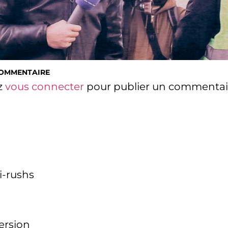
COMMENTAIRE
z
vous connecter
pour publier un commentai
i-rushs
version