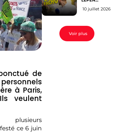
LEPEN
CANDIDATE
10 juillet 2026
EN 2027 : l’avis
des Parisiens
Voir plus
 ponctué de
 personnels
ère à Paris,
Ils veulent
 plusieurs
esté ce 6 juin