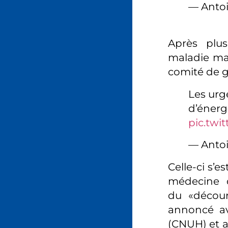
— Anto
Après plus
maladie mas
comité de g
Les urg
d’énerg
pic.twi
— Anto
Celle-ci s’
médecine d
du «décour
annoncé avo
(CNUH) et 