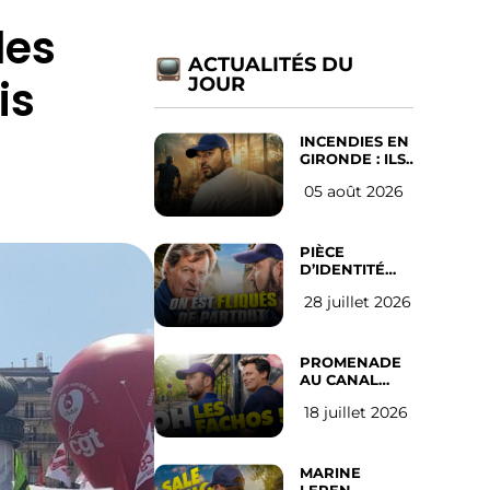
les
ACTUALITÉS DU
is
JOUR
INCENDIES EN
GIRONDE : ILS
ONT REFUSÉ
05 août 2026
D’ABANDONNER
LEUR VILLE
PIÈCE
D’IDENTITÉ
OBLIGATOIRE
28 juillet 2026
SUR LES
RÉSEAUX
SOCIAUX :
l’avis des
PROMENADE
Français
AU CANAL
SAINT MARTIN
18 juillet 2026
(les gauchistes
ne veulent
pas)
MARINE