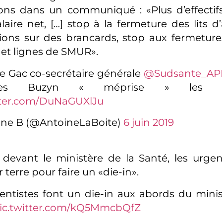
ons dans un communiqué : «Plus d’effectif
laire net, […] stop à la fermeture des lits d
tions sur des brancards, stop aux fermeture
et lignes de SMUR».
e Gac co-secrétaire générale
@Sudsante_A
gnes Buzyn « méprise » les so
tter.com/DuNaGUXlJu
ine B (@AntoineLaBoite)
6 juin 2019
 devant le ministère de la Santé, les urgen
 terre pour faire un «die-in».
entistes font un die-in aux abords du minis
ic.twitter.com/kQ5MmcbQfZ