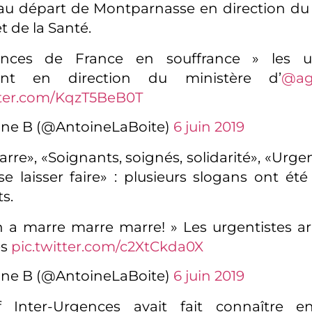
au départ de Montparnasse en direction du
et de la Santé.
nces de France en souffrance » les ur
ent en direction du ministère d’
@ag
tter.com/KqzT5BeB0T
ine B (@AntoineLaBoite)
6 juin 2019
rre», «Soignants, soignés, solidarité», «Urge
e laisser faire» : plusieurs slogans ont été 
s.
 a marre marre marre! » Les urgentistes ar
es
pic.twitter.com/c2XtCkda0X
ine B (@AntoineLaBoite)
6 juin 2019
if Inter-Urgences avait fait connaître