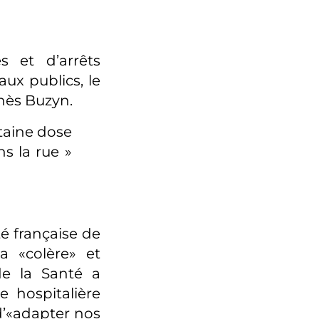
 et d’arrêts
ux publics, le
nès Buzyn.
taine dose
s la rue »
té française de
a «colère» et
de la Santé a
e hospitalière
’«adapter nos