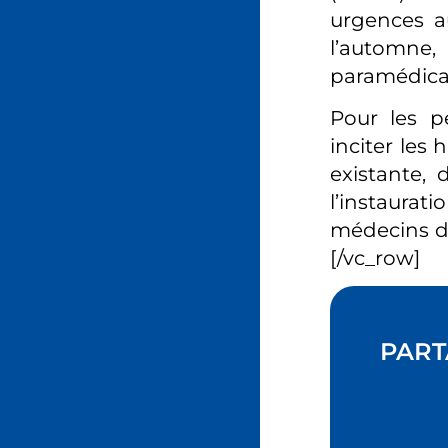
urgences a
l’automne,
paramédica
Pour les p
inciter les
existante, 
l’instaurat
médecins dé
[/vc_row]
PART