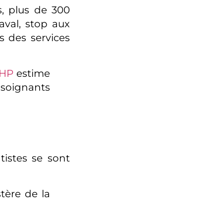
s, plus de 300
’aval, stop aux
s des services
PHP
estime
ignants
tistes se sont
tère de la