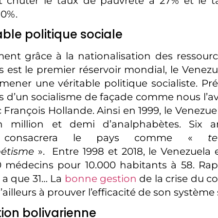
ait chuter le taux de pauvreté à 27% et le 
10%.
able politique sociale
ment grâce à la nationalisation des ressource
s est le premier réservoir mondial, le Venez
ener une véritable politique socialiste. Préc
as d’un socialisme de façade comme nous l’
 François Hollande. Ainsi en 1999, le Venezu
 million et demi d’analphabètes. Six a
O consacrera le pays comme «
te
étisme
». Entre 1998 et 2018, le Venezuela
0 médecins pour 10.000 habitants à 58. Rap
 a que 31… La
bonne gestion
de la crise du c
ailleurs à prouver l’efficacité de son système 
tion bolivarienne