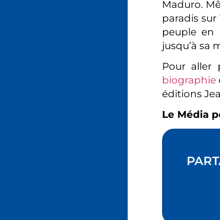
Maduro. Mêm
paradis sur
peuple en 
jusqu’à sa m
Pour aller 
biographie
éditions Je
Le Média p
PART