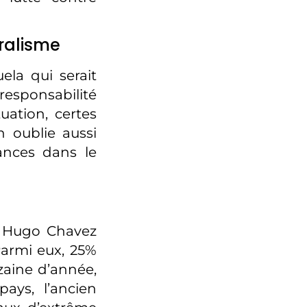
ralisme
ela qui serait
responsabilité
ation, certes
on oublie aussi
tances dans le
e, Hugo Chavez
Parmi eux, 25%
zaine d’année,
ays, l’ancien