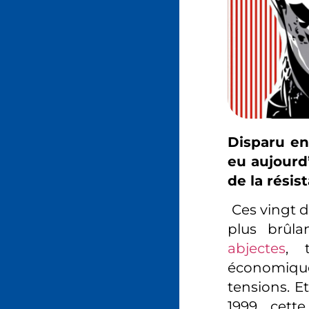
Disparu en
eu aujourd’
de la résis
Ces vingt d
plus brûl
abjectes
, 
économique
tensions. E
1999, cett