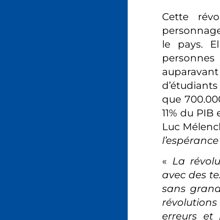
Cette rév
personnage 
le pays. 
personnes
auparavant 
d’étudiants
que 700.000
11% du PIB 
Luc Mélen
l’espérance
«
La révol
avec des tex
sans grand
révolutions
erreurs et