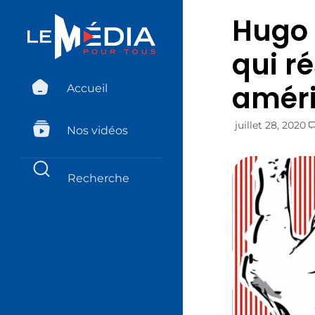
Hugo 
qui r
améri
Accueil
juillet 28, 2020
Nos vidéos