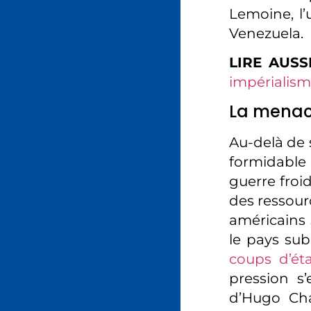
Lemoine, l’
Venezuela.
LIRE AUSS
impérialis
La menac
Au-delà de 
formidable 
guerre froi
des ressourc
américains 
le pays sub
coups d’ét
pression s’
d’Hugo Cha