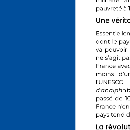
militaire f
pauvreté à 
Une vérit
Essentielle
dont le pay
va pouvoir m
ne s’agit p
France avec
moins d’un
l’UNESC
d’analphab
passé de 1
France n’en
pays tend d’
La révolu