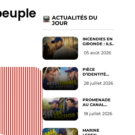
peuple
ACTUALITÉS DU
JOUR
INCENDIES EN
GIRONDE : ILS
ONT REFUSÉ
05 août 2026
D’ABANDONNER
LEUR VILLE
PIÈCE
D’IDENTITÉ
OBLIGATOIRE
28 juillet 2026
SUR LES
RÉSEAUX
SOCIAUX :
l’avis des
PROMENADE
Français
AU CANAL
SAINT MARTIN
18 juillet 2026
(les gauchistes
ne veulent
pas)
MARINE