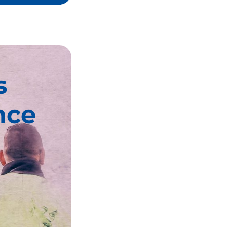
s
nce