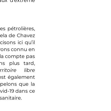
taux d’extrême
s pétrolières,
uela de Chavez
isons ici qu’il
avons connu en
ela compte pas
ns plus tard,
rritoire libre
 est également
pelons que la
ovid-19 dans ce
sanitaire.