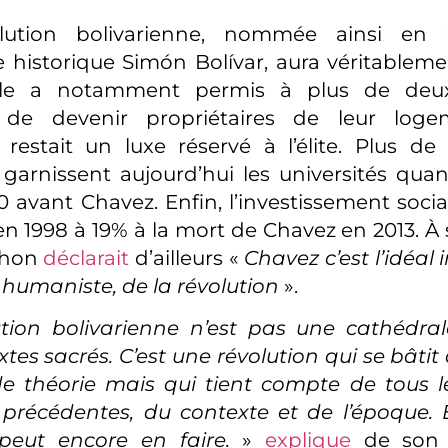
olution bolivarienne, nommée ainsi en 
historique Simón Bolívar, aura véritablem
Elle a notamment permis à plus de deux
 de devenir propriétaires de leur loge
restait un luxe réservé à l’élite. Plus de
 garnissent aujourd’hui les universités quand
 avant Chavez. Enfin, l’investissement socia
en 1998 à 19% à la mort de Chavez en 2013. À 
chon
déclarait
d’ailleurs «
Chavez c’est l’idéal
 humaniste, de la révolution
».
ution bolivarienne n’est pas une cathédral
tes sacrés. C’est une révolution qui se bâtit a
e théorie mais qui tient compte de tous l
 précédentes, du contexte et de l’époque. E
 peut encore en faire.
»
explique
de son 