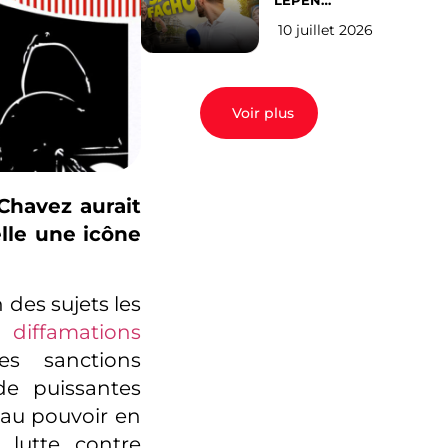
LEPEN
CANDIDATE
10 juillet 2026
EN 2027 : l’avis
des Parisiens
Voir plus
Chavez aurait
elle une icône
 des sujets les
re
diffamations
es sanctions
de puissantes
 au pouvoir en
lutte contre