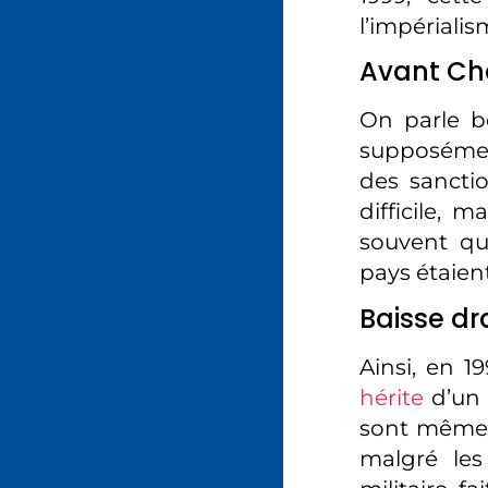
l’impérialis
Avant Cha
On parle be
supposément
des sancti
difficile, 
souvent qu’
pays étaient
Baisse dr
Ainsi, en 1
hérite
d’un 
sont même e
malgré les