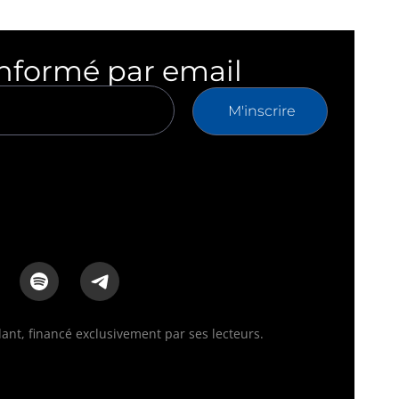
informé par email
M'inscrire
nt, financé exclusivement par ses lecteurs.