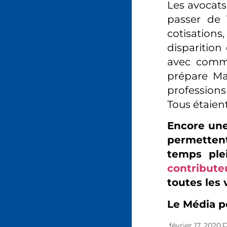
Les avocats,
passer de 
cotisations
disparition
avec comme
prépare Ma
professions 
Tous étaien
Encore une
permettent
temps ple
contribute
toutes les 
Le Média p
février 17, 2020