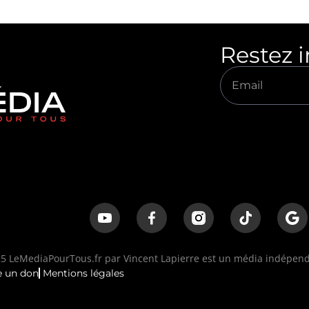
Restez 
 LeMediaPourTous.fr par Vincent Lapierre est un média indépenda
e un don
Mentions légales