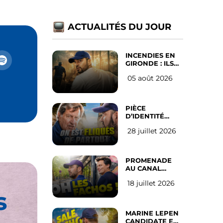
ACTUALITÉS DU JOUR
INCENDIES EN
GIRONDE : ILS
ONT REFUSÉ
05 août 2026
D’ABANDONNER
LEUR VILLE
PIÈCE
D’IDENTITÉ
OBLIGATOIRE
28 juillet 2026
SUR LES
RÉSEAUX
SOCIAUX : l’avis
des Français
PROMENADE
AU CANAL
SAINT MARTIN
18 juillet 2026
(les gauchistes
s
ne veulent pas)
MARINE LEPEN
CANDIDATE EN