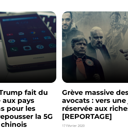
Trump fait du
Grève massive de
 aux pays
avocats : vers une 
s pour les
réservée aux riche
 repousser la 5G
[REPORTAGE]
 chinois
17 Février 2020