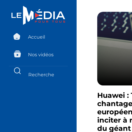
Accueil
Nos vidéos
Huawei : 
chantage
européen
inciter à
du géant