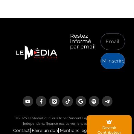
Restez
informé
par email
M'inscrire
©2025 LeMediaPourTous.fr par Vincent Lapierre est un média
indépendant, financé exclusivement par ses lecteurs.
Devenir
Contact
Faire un don
Mentions légales
Contributeur