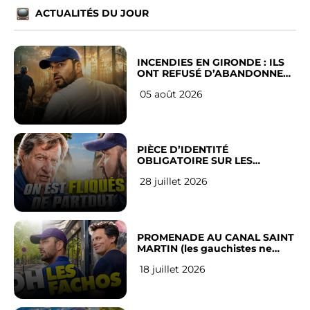
ACTUALITÉS DU JOUR
INCENDIES EN GIRONDE : ILS
ONT REFUSÉ D’ABANDONNER
LEUR VILLE
05 août 2026
PIÈCE D’IDENTITÉ
OBLIGATOIRE SUR LES
RÉSEAUX SOCIAUX : l’avis des
28 juillet 2026
Français
PROMENADE AU CANAL SAINT
MARTIN (les gauchistes ne
veulent pas)
18 juillet 2026