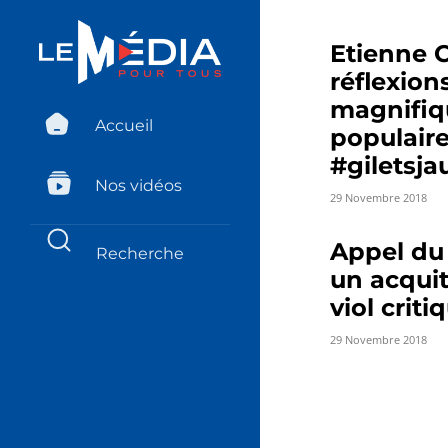
Etienne 
réflexion
magnifiq
Accueil
populair
#giletsja
Nos vidéos
29 Novembre 2018
Appel du
un acqui
viol criti
29 Novembre 2018