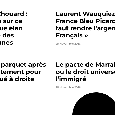
Chouard :
Laurent Wauquiez
s sur ce
France Bleu Picardi
ue élan
faut rendre l’arge
e des
Français »
unes
29 Novembre 2018
 parquet après
Le pacte de Marr
ttement pour
ou le droit univers
qué à droite
l’immigré
29 Novembre 2018