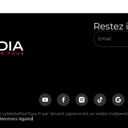
Restez 
 LeMediaPourTous.fr par Vincent Lapierre est un média indépendan
Mentions légales