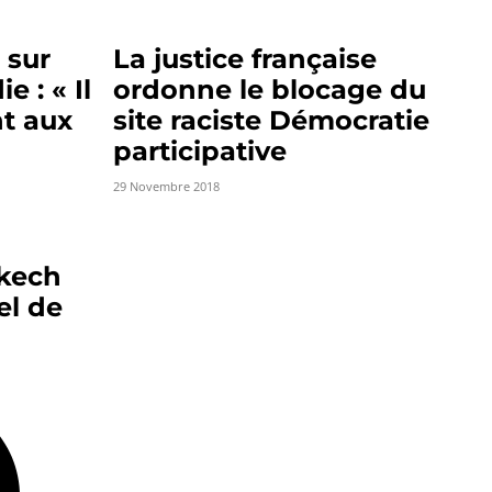
 sur
La justice française
e : « Il
ordonne le blocage du
nt aux
site raciste Démocratie
participative
29 Novembre 2018
akech
el de