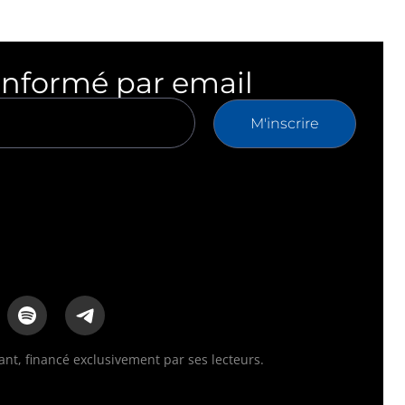
informé par email
M'inscrire
t, financé exclusivement par ses lecteurs.