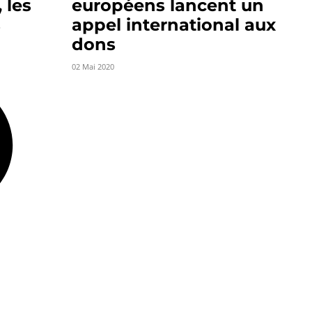
 les
européens lancent un
s
appel international aux
dons
02 Mai 2020