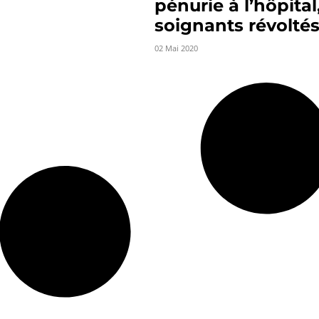
pénurie à l’hôpital,
soignants révolté
02 Mai 2020