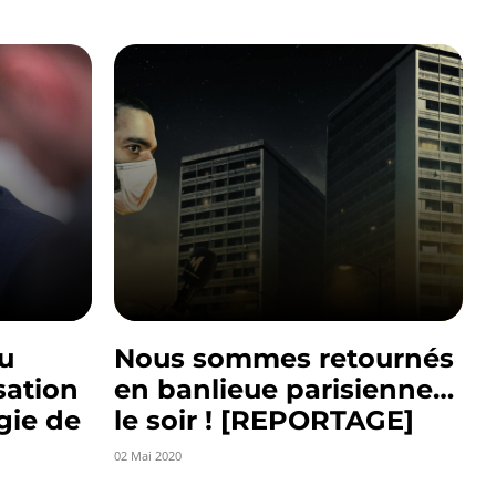
u
Nous sommes retournés
sation
en banlieue parisienne…
gie de
le soir ! [REPORTAGE]
02 Mai 2020