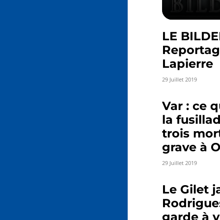
LE BILDE
Reportag
Lapierre
29 Juillet 2019
Var : ce q
la fusilla
trois mor
grave à O
29 Juillet 2019
Le Gilet 
Rodrigue
garde à 