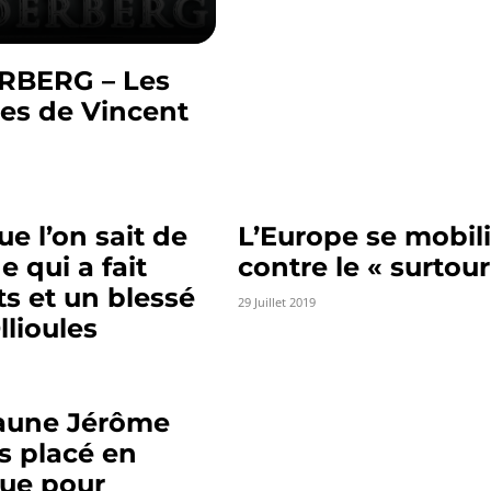
RBERG – Les
es de Vincent
ue l’on sait de
L’Europe se mobil
de qui a fait
contre le « surtou
ts et un blessé
29 Juillet 2019
llioules
jaune Jérôme
s placé en
vue pour