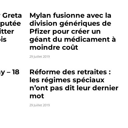
 Greta
Mylan fusionne avec la
éputée
division génériques de
tter
Pfizer pour créer un
is
géant du médicament à
moindre coût
29 Juillet 2019
y – 18
Réforme des retraites :
les régimes spéciaux
n’ont pas dit leur dernier
mot
29 Juillet 2019