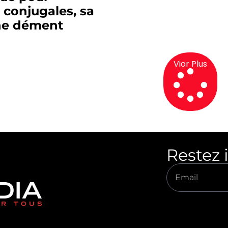
 conjugales, sa
e dément
Vior Plus
Restez 