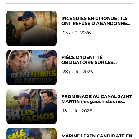
INCENDIES EN GIRONDE : ILS
ONT REFUSÉ D’ABANDONNER
LEUR VILLE
05 août 2026
PIÈCE D’IDENTITÉ
OBLIGATOIRE SUR LES
RÉSEAUX SOCIAUX : l’avis des
28 juillet 2026
Français
PROMENADE AU CANAL SAINT
MARTIN (les gauchistes ne
veulent pas)
18 juillet 2026
MARINE LEPEN CANDIDATE EN