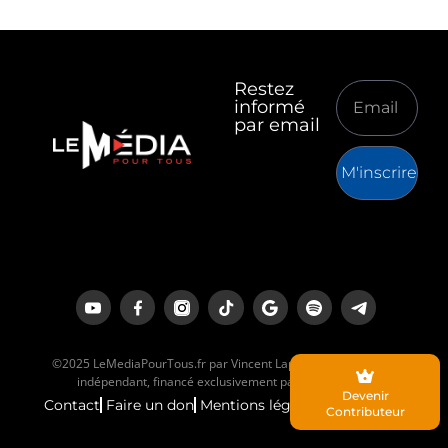
Restez
informé
par email
M'inscrire
©2025 LeMediaPourTous.fr par Vincent Lapierre est un média
indépendant, financé exclusivement par ses lecteurs.
Devenir
Contact
Faire un don
Mentions légales
Contributeur