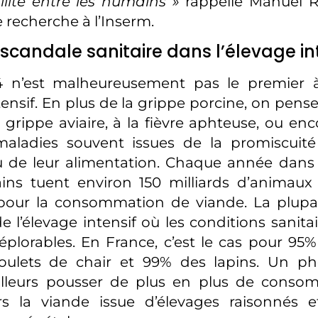
ilité entre les humains »
rappelle Manuel R
e recherche à l’Inserm.
candale sanitaire dans l’élevage in
4 n’est malheureusement pas le premier
tensif. En plus de la grippe porcine, on pens
 grippe aviaire, à la fièvre aphteuse, ou enc
 maladies souvent issues de la promiscuit
 de leur alimentation. Chaque année dans 
ins tuent environ 150 milliards d’animaux 
our la consommation de viande. La plupar
e l’élevage intensif où les conditions sanita
éplorables. En France, c’est le cas pour 95
ulets de chair et 99% des lapins. Un p
illeurs pousser de plus en plus de conso
rs la viande issue d’élevages raisonnés