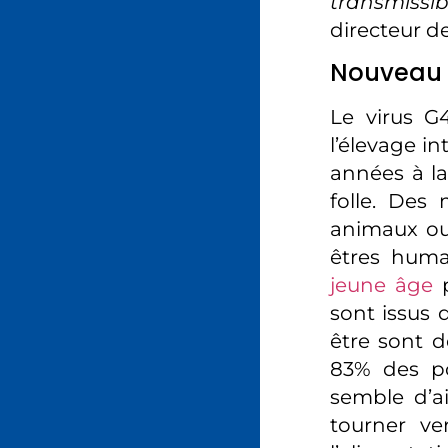
transmissib
directeur d
Nouveau s
Le virus G
l’élevage in
années à la
folle. Des
animaux ou
êtres huma
jeune âge
p
sont issus d
être sont d
83% des po
semble d’a
tourner ve