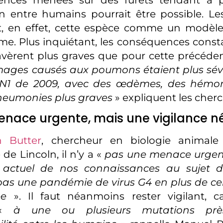
n entre humains pourrait être possible. Les
t, en effet, cette espèce comme un modèle
e. Plus inquiétant, les conséquences const
avèrent plus graves que pour cette précéde
ages causés aux poumons étaient plus sév
1N1 de 2009, avec des œdèmes, des hémor
eumonies plus graves
» expliquent les cher
nace urgente, mais une vigilance n
n Butter
, chercheur en biologie animale à
de Lincoln, il n’y a «
pas une menace urgen
t actuel de nos connaissances au sujet de
as une pandémie de virus G4 en plus de cel
ée
». Il faut néanmoins rester vigilant, 
 «
à une ou plusieurs mutations pr