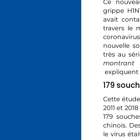
Ce nouveau
grippe H1N
avait conta
travers le
coronavirus
nouvelle so
très au sér
montrant 
expliquent 
179 souch
Cette étude
2011 et 201
179 souche
chinois. D
le virus éta