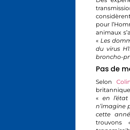
transmissio
considèren
pour l’Homm
animaux s’
«
Les domm
du virus H
broncho-pn
Pas de me
Selon
Coli
britannique 
«
en l’éta
n’imagine p
cette ann
trouvons