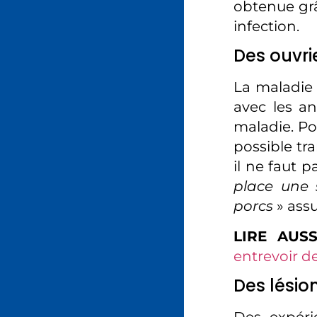
obtenue grâ
infection.
Des ouvri
La maladie 
avec les an
maladie. Po
possible tr
il ne faut 
place une 
porcs
» assu
LIRE AUSS
entrevoir d
Des lésio
Des expéri