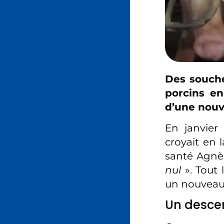
Des souche
porcins en
d’une nouv
En janvier
croyait en 
santé Agn
nul
». Tout 
un nouveau 
Un descen