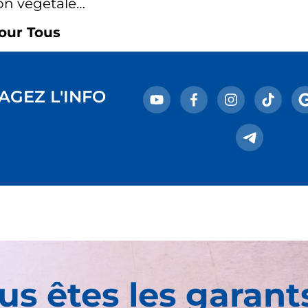
ion végétale…
our Tous
AGEZ L'INFO
us êtes les garant