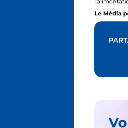
l’alimentat
Le Média p
PART
Vo