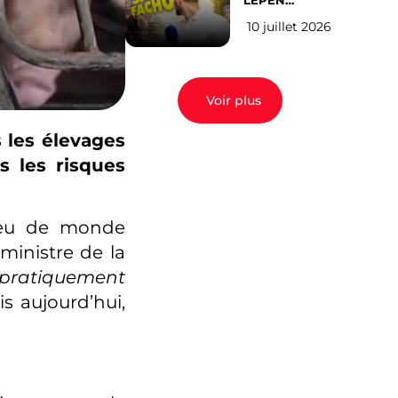
LEPEN
CANDIDATE
10 juillet 2026
EN 2027 : l’avis
des Parisiens
Voir plus
 les élevages
s les risques
 peu de monde
 ministre de la
pratiquement
s aujourd’hui,