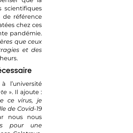
 scientifiques
 de référence
atées chez ces
nte pandémie.
ères que ceux
ragies et des
cheurs.
écessaire
 l’université
te
». Il ajoute :
 ce virus, je
le de Covid-19
car nous nous
ès pour une