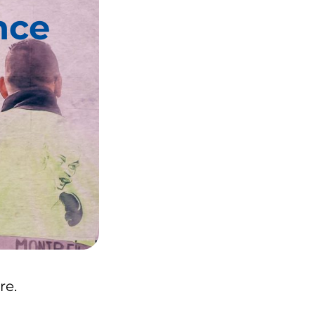
nce
re.