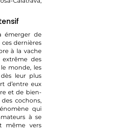
osa-Calatrava,
tensif
 à émerger de
e ces dernières
ore à la vache
é extrême des
le monde, les
dès leur plus
t d’entre eux
ire et de bien-
% des cochons,
hénomène qui
mmateurs à se
 et même vers