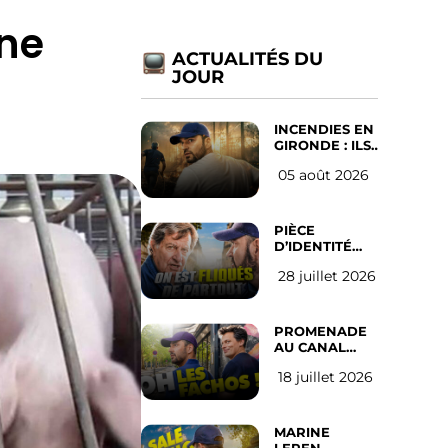
une
ACTUALITÉS DU
JOUR
INCENDIES EN
GIRONDE : ILS
ONT REFUSÉ
05 août 2026
D’ABANDONNER
LEUR VILLE
PIÈCE
D’IDENTITÉ
OBLIGATOIRE
28 juillet 2026
SUR LES
RÉSEAUX
SOCIAUX :
l’avis des
PROMENADE
Français
AU CANAL
SAINT MARTIN
18 juillet 2026
(les gauchistes
ne veulent
pas)
MARINE