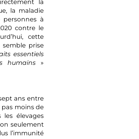
irectement la
e, la maladie
de personnes à
2020 contre le
urd’hui, cette
t semble prise
aits essentiels
es humains
»
sept ans entre
t, pas moins de
 les élevages
non seulement
plus l’immunité