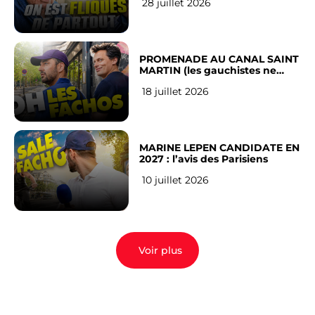
28 juillet 2026
Français
PROMENADE AU CANAL SAINT
MARTIN (les gauchistes ne
veulent pas)
18 juillet 2026
MARINE LEPEN CANDIDATE EN
2027 : l’avis des Parisiens
10 juillet 2026
Voir plus