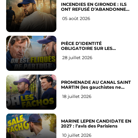
INCENDIES EN GIRONDE : ILS
ONT REFUSÉ D’ABANDONNER
LEUR VILLE
05 août 2026
PIÈCE D’IDENTITÉ
OBLIGATOIRE SUR LES
RÉSEAUX SOCIAUX : l’avis des
28 juillet 2026
Français
PROMENADE AU CANAL SAINT
MARTIN (les gauchistes ne
veulent pas)
18 juillet 2026
MARINE LEPEN CANDIDATE EN
2027 : l’avis des Parisiens
10 juillet 2026