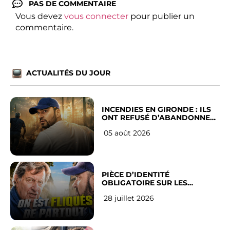
PAS DE COMMENTAIRE
Vous devez
vous connecter
pour publier un
commentaire.
ACTUALITÉS DU JOUR
INCENDIES EN GIRONDE : ILS
ONT REFUSÉ D’ABANDONNER
LEUR VILLE
05 août 2026
PIÈCE D’IDENTITÉ
OBLIGATOIRE SUR LES
RÉSEAUX SOCIAUX : l’avis des
28 juillet 2026
Français