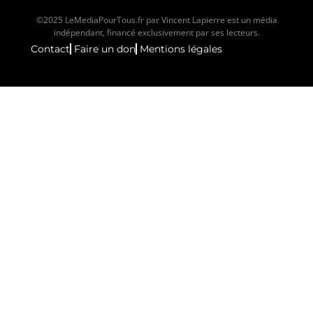
©2025 LeMediaPourTous.fr par Vincent Lapierre est un média
indépendant, financé exclusivement par ses lecteurs.
Contact
Faire un don
Mentions légales