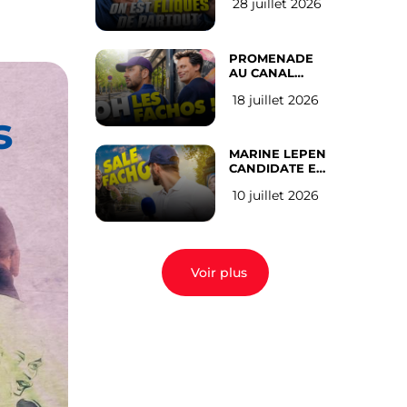
28 juillet 2026
SUR LES
RÉSEAUX
SOCIAUX : l’avis
des Français
PROMENADE
AU CANAL
SAINT MARTIN
18 juillet 2026
(les gauchistes
s
ne veulent pas)
MARINE LEPEN
CANDIDATE EN
2027 : l’avis des
10 juillet 2026
Parisiens
Voir plus