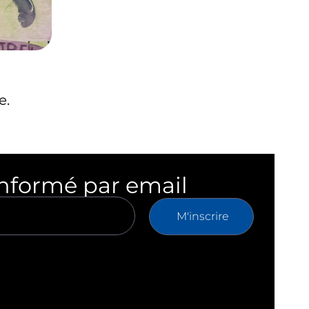
e.
informé par email
M'inscrire