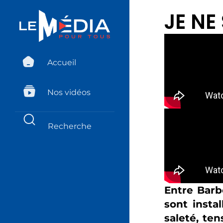
JE NE
Accueil
Nos vidéos
Entre Barb
sont insta
saleté, ten