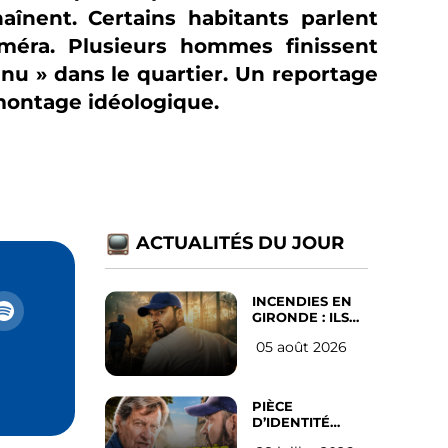
aînent. Certains habitants parlent
améra. Plusieurs hommes finissent
nu » dans le quartier. Un reportage
s montage idéologique.
ACTUALITÉS DU JOUR
INCENDIES EN
GIRONDE : ILS
ONT REFUSÉ
05 août 2026
D’ABANDONNER
LEUR VILLE
PIÈCE
D’IDENTITÉ
OBLIGATOIRE