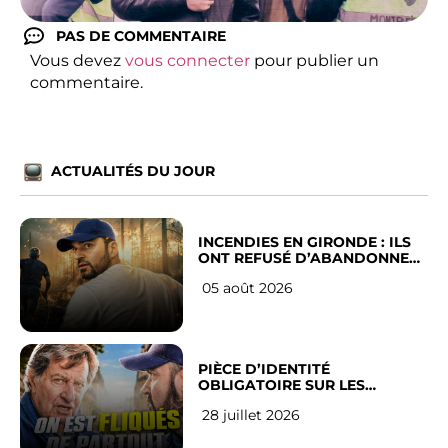
PAS DE COMMENTAIRE
Vous devez
vous connecter
pour publier un
commentaire.
ACTUALITÉS DU JOUR
INCENDIES EN GIRONDE : ILS
ONT REFUSÉ D’ABANDONNER
LEUR VILLE
05 août 2026
PIÈCE D’IDENTITÉ
OBLIGATOIRE SUR LES
RÉSEAUX SOCIAUX : l’avis des
28 juillet 2026
Français