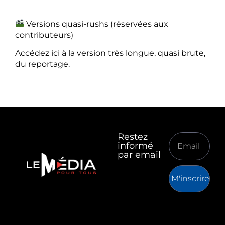
Versions quasi-rushs (réservées aux
contributeurs)
Accédez ici à la version très longue, quasi brute,
du reportage.
Restez
informé
par email
M'inscrire