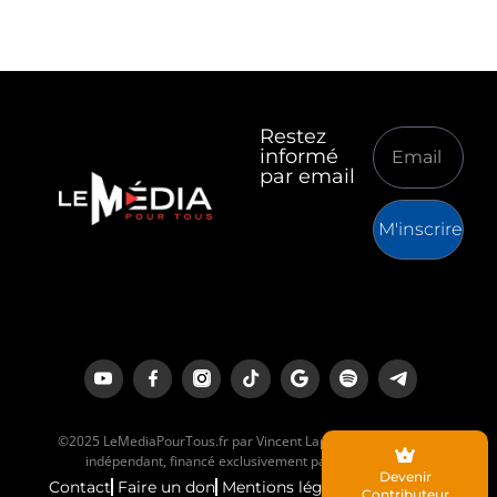
Restez
informé
par email
M'inscrire
©2025 LeMediaPourTous.fr par Vincent Lapierre est un média
indépendant, financé exclusivement par ses lecteurs.
Devenir
Contact
Faire un don
Mentions légales
Contributeur