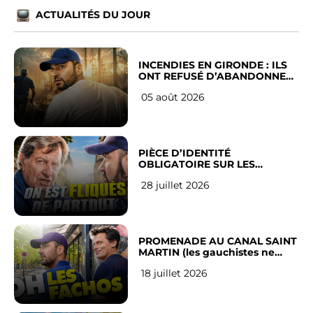
ACTUALITÉS DU JOUR
INCENDIES EN GIRONDE : ILS
ONT REFUSÉ D’ABANDONNER
LEUR VILLE
05 août 2026
PIÈCE D’IDENTITÉ
OBLIGATOIRE SUR LES
RÉSEAUX SOCIAUX : l’avis des
28 juillet 2026
Français
PROMENADE AU CANAL SAINT
MARTIN (les gauchistes ne
veulent pas)
18 juillet 2026