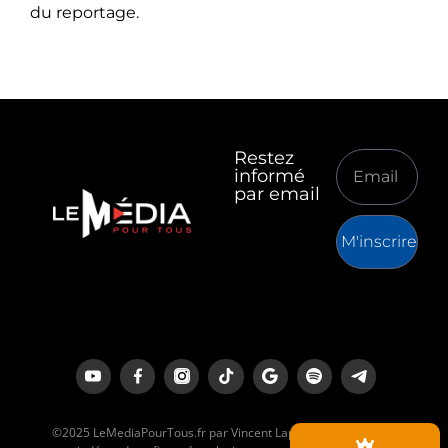
du reportage.
Restez
informé
par email
M'inscrire
©2025 LeMediaPourTous.fr par Vincent Lapierre est un média