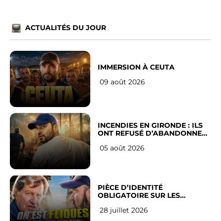
ACTUALITÉS DU JOUR
IMMERSION À CEUTA
09 août 2026
INCENDIES EN GIRONDE : ILS
ONT REFUSÉ D’ABANDONNER
LEUR VILLE
05 août 2026
PIÈCE D’IDENTITÉ
OBLIGATOIRE SUR LES
RÉSEAUX SOCIAUX : l’avis des
28 juillet 2026
Français