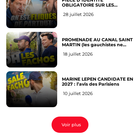
PIÈCE D’IDENTITÉ
OBLIGATOIRE SUR LES
RÉSEAUX SOCIAUX : l’avis des
28 juillet 2026
Français
PROMENADE AU CANAL SAINT
MARTIN (les gauchistes ne
veulent pas)
18 juillet 2026
MARINE LEPEN CANDIDATE EN
2027 : l’avis des Parisiens
10 juillet 2026
Voir plus