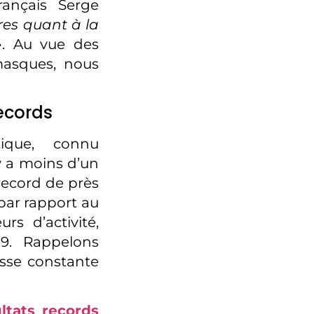
rançais Serge
res quant à la
»
. Au vue des
masques, nous
records
ique, connu
y a moins d’un
 record de près
 par rapport au
rs d’activité,
19. Rappelons
sse constante
ltats records