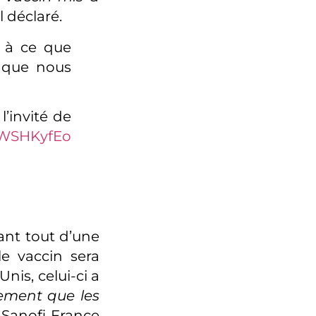
il déclaré.
 à ce que
n que nous
 l’invité de
hnWSHKyfEo
ant tout d’une
le vaccin sera
is, celui-ci a
dement que les
 Sanofi France