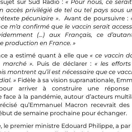
sujet sur Sud Radio :
« Pour nous, ce serai
 un accès privilégié de tel ou tel pays sous 
rétexte pécuniaire »
. Avant de poursuivre :
ce m’a confirmé que le vaccin serait accessi
idemment (…) aux Français, ce d’autant
e production en France. »
nce a estimé quant à elle que
« ce vaccin do
u marché ».
Puis de déclarer :
« les effort
is montrent qu’il est nécessaire que ce vacci
ial. »
Fidèle à sa vision supranationale, E
pour arriver à construire une réponse 
face à la pandémie, autour d’acteurs multila
 précisé qu’Emmanuel Macron recevrait des 
début de semaine prochaine pour échanger.
 le premier ministre Edouard Philippe, a par 