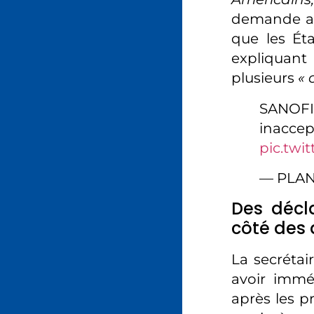
demande ai
que les Ét
expliquant
plusieurs
« 
SANOFI:
inaccep
pic.twi
— PLAN
Des décla
côté des 
La secrétai
avoir immé
après les p