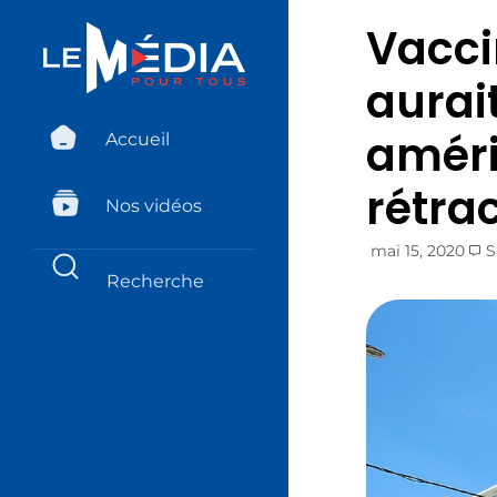
Vacci
aurait
améri
Accueil
rétra
Nos vidéos
mai 15, 2020
S