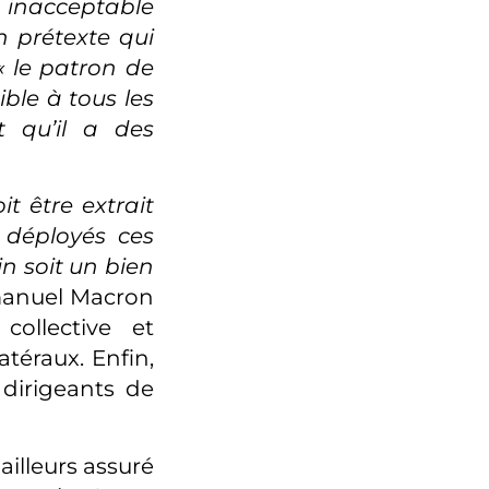
t inacceptable
un prétexte qui
« le patron de
ble à tous les
 qu’il a des
it être extrait
s déployés ces
n soit un bien
mmanuel Macron
collective et
téraux. Enfin,
dirigeants de
ailleurs assuré