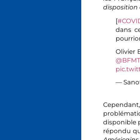
disposition 
[
#COVI
dans ce
pourrio
Olivier 
@BFMT
pic.tw
— Sanof
Cependant, 
problématiq
disponible 
répondu q
Américains