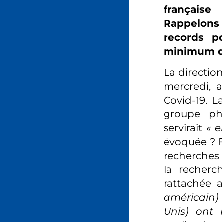
française
Rappelons 
records p
minimum d’
La directio
mercredi, a
Covid-19. L
groupe pha
servirait
« e
évoquée ? F
recherches 
la recherc
rattachée 
américain) 
Unis) ont 