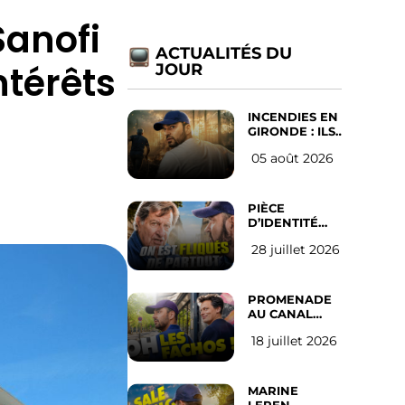
Sanofi
ACTUALITÉS DU
ntérêts
JOUR
INCENDIES EN
GIRONDE : ILS
ONT REFUSÉ
05 août 2026
D’ABANDONNER
LEUR VILLE
PIÈCE
D’IDENTITÉ
OBLIGATOIRE
28 juillet 2026
SUR LES
RÉSEAUX
SOCIAUX :
l’avis des
PROMENADE
Français
AU CANAL
SAINT MARTIN
18 juillet 2026
(les gauchistes
ne veulent
pas)
MARINE