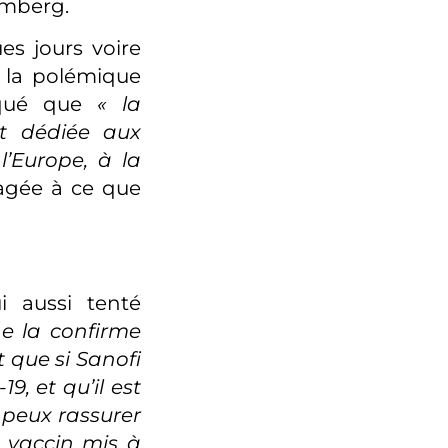
omberg.
es jours voire
 la polémique
iqué que
« la
nt dédiée aux
l’Europe, à la
gagée à ce que
ui aussi tenté
ne la confirme
t que si Sanofi
, et qu’il est
je peux rassurer
n vaccin mis à