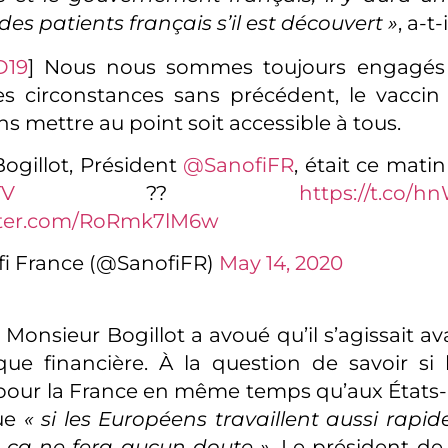
des patients français s’il est découvert »
, a-t-
D19
] Nous nous sommes toujours engagés
s circonstances sans précédent, le vacci
ns mettre au point soit accessible à tous.
Bogillot, Président
@SanofiFR
, était ce matin
V
??
https://t.co/
itter.com/RoRmk7lM6w
i France (@SanofiFR)
May 14, 2020
Monsieur Bogillot a avoué qu’il s’agissait av
ue financière. À la question de savoir si 
pour la France en même temps qu’aux États-Un
ue
« si les Européens travaillent aussi rapi
, ça ne fera aucun doute ».
Le président de