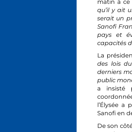
matin à ce 
qu’il y ait
serait un p
Sanofi Fran
pays et év
capacités d
La préside
des lois d
derniers mo
public mond
a insisté 
coordonnée 
l’Élysée a
Sanofi en 
De son côté,