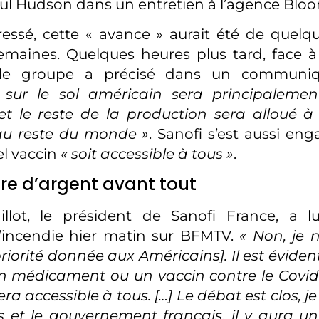
ul Hudson dans un entretien à l’agence Blo
éressé, cette « avance » aurait été de quelqu
emaines. Quelques heures plus tard, face à
, le groupe a précisé dans un commun
 sur le sol américain sera principaleme
et le reste de la production sera alloué à 
au reste du monde »
. Sanofi s’est aussi en
l vaccin
« soit accessible à tous »
.
ire d’argent avant tout
illot, le président de Sanofi France, a l
l’incendie hier matin sur BFMTV.
« Non, je 
riorité donnée aux Américains]. Il est éviden
 médicament ou un vaccin contre le Covid-19
 sera accessible à tous. […] Le débat est clos, 
s et le gouvernement français, il y aura u