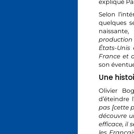
expliqué Pa
Selon l’int
quelques s
naissante
production
États-Unis 
France et 
son éventue
Une histo
Olivier Bog
d’éteindre 
pas [cette p
découvre un
efficace, il
les Françai