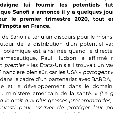
 daigne lui fournir les potentiels fut
que Sanofi a annoncé il y a quelques jour
our le premier trimestre 2020, tout 
impôts en France.
n de Sanofi a tenu un discours pour le moins 
utour de la distribution d’un potentiel va
a polémique est ainsi née quand le direct
rmaceutique, Paul Hudson, a affirmé me
n premier »
les États-Unis s’il trouvait un va
inancière bien sûr, car les USA
« partagent l
dans le cadre d’un partenariat avec BARDA, l
he et le développement dans le domaine
au ministère américain de la santé.
« (Le 
a le droit aux plus grosses précommandes, c
investi pour essayer de protéger leur p