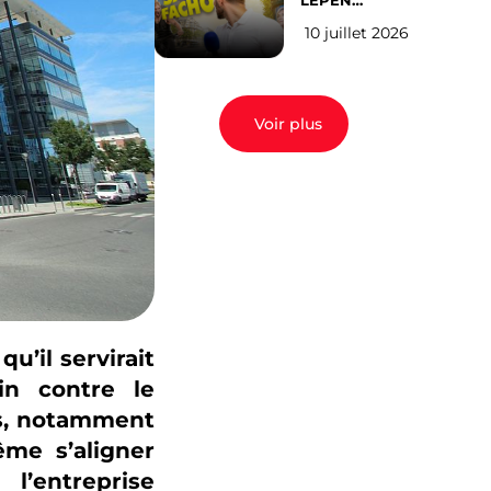
LEPEN
CANDIDATE
10 juillet 2026
EN 2027 : l’avis
des Parisiens
Voir plus
u’il servirait
in contre le
es, notamment
ême s’aligner
l’entreprise