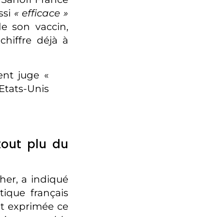
ssi
« efficace »
e son vaccin,
hiffre déjà à
ent juge «
Etats-Unis
tout plu du
her, a indiqué
ique français
est exprimée ce