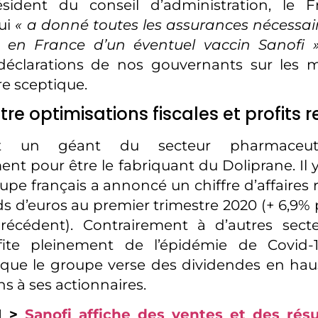
sident du conseil d’administration, le F
ui
« a donné toutes les assurances nécessai
on en France d’un éventuel vaccin Sanofi 
déclarations de nos gouvernants sur les 
e sceptique.
tre optimisations fiscales et profits 
st un géant du secteur pharmaceut
ent pour être le fabriquant du Doliprane. Il 
oupe français a annoncé un chiffre d’affaires
rds d’euros au premier trimestre 2020 (+ 6,9%
récédent). Contrairement à d’autres secteu
fite pleinement de l’épidémie de Covid-
que le groupe verse des dividendes en hau
s à ses actionnaires.
I >
Sanofi affiche des ventes et des résu