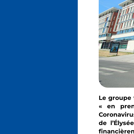
Le groupe f
« en prem
Coronaviru
de l’Élysé
financièr