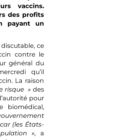
urs vaccins.
s des profits
en payant un
discutable, ce
ccin contre le
eur général du
rcredi qu’il
ccin. La raison
e risque »
des
’autorité pour
 biomédical,
gouvernement
ar (les États-
opulation »,
a