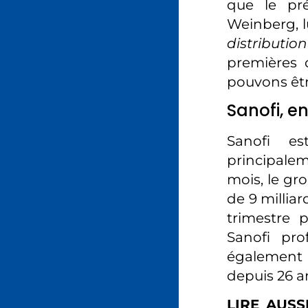
que le pré
Weinberg, l
distributi
premières 
pouvons êtr
Sanofi, en
Sanofi e
principalem
mois, le gr
de 9 millia
trimestre p
Sanofi pro
également 
depuis 26 an
LIRE AUSS