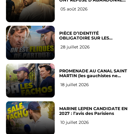
ONT REFUSÉ D’ABANDONNER
LEUR VILLE
05 août 2026
PIÈCE D’IDENTITÉ
OBLIGATOIRE SUR LES
RÉSEAUX SOCIAUX : l’avis des
28 juillet 2026
Français
PROMENADE AU CANAL SAINT
MARTIN (les gauchistes ne
veulent pas)
18 juillet 2026
MARINE LEPEN CANDIDATE EN
2027 : l’avis des Parisiens
10 juillet 2026