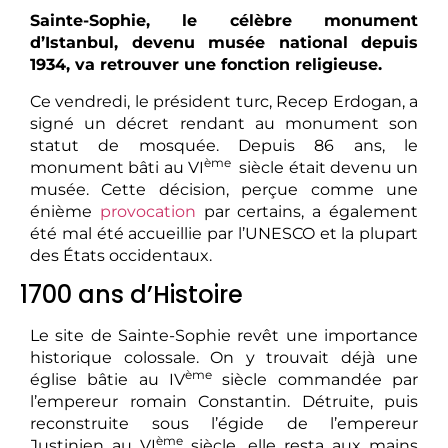
Sainte-Sophie, le célèbre monument
d’Istanbul, devenu musée national depuis
1934, va retrouver une fonction religieuse.
Ce vendredi, le président turc, Recep Erdogan, a
signé un décret rendant au monument son
statut de mosquée. Depuis 86 ans, le
ème
monument bâti au VI
siècle était devenu un
musée. Cette décision, perçue comme une
énième
provocation
par certains, a également
été mal été accueillie par l’UNESCO et la plupart
des États occidentaux.
1700 ans d’Histoire
Le site de Sainte-Sophie revêt une importance
historique colossale. On y trouvait déjà une
ème
église bâtie au IV
siècle commandée par
l’empereur romain Constantin. Détruite, puis
reconstruite sous l’égide de l’empereur
ème
Justinien au VI
siècle, elle resta aux mains