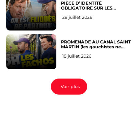
PIÈCE D’IDENTITÉ
OBLIGATOIRE SUR LES
RÉSEAUX SOCIAUX : l’avis des
28 juillet 2026
Français
PROMENADE AU CANAL SAINT
MARTIN (les gauchistes ne
veulent pas)
18 juillet 2026
Voir plus