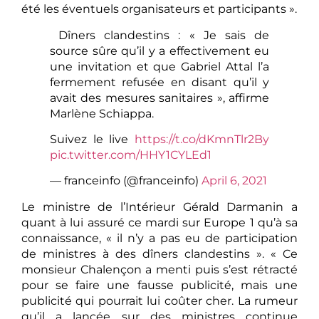
été les éventuels organisateurs et participants ».
️ Dîners clandestins : « Je sais de
source sûre qu’il y a effectivement eu
une invitation et que Gabriel Attal l’a
fermement refusée en disant qu’il y
avait des mesures sanitaires », affirme
Marlène Schiappa.
Suivez le live
https://t.co/dKmnTlr2By
pic.twitter.com/HHY1CYLEd1
— franceinfo (@franceinfo)
April 6, 2021
Le ministre de l’Intérieur Gérald Darmanin a
quant à lui assuré ce mardi sur Europe 1 qu’à sa
connaissance, « il n’y a pas eu de participation
de ministres à des dîners clandestins ». « Ce
monsieur Chalençon a menti puis s’est rétracté
pour se faire une fausse publicité, mais une
publicité qui pourrait lui coûter cher. La rumeur
qu’il a lancée sur des ministres continue