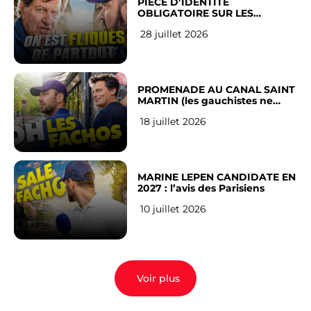
PIÈCE D’IDENTITÉ
OBLIGATOIRE SUR LES
RÉSEAUX SOCIAUX : l’avis des
28 juillet 2026
Français
PROMENADE AU CANAL SAINT
MARTIN (les gauchistes ne
veulent pas)
18 juillet 2026
MARINE LEPEN CANDIDATE EN
2027 : l’avis des Parisiens
10 juillet 2026
Voir plus