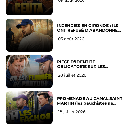
09 août 2026
INCENDIES EN GIRONDE : ILS
ONT REFUSÉ D’ABANDONNER
LEUR VILLE
05 août 2026
PIÈCE D’IDENTITÉ
OBLIGATOIRE SUR LES
RÉSEAUX SOCIAUX : l’avis des
28 juillet 2026
Français
PROMENADE AU CANAL SAINT
MARTIN (les gauchistes ne
veulent pas)
18 juillet 2026