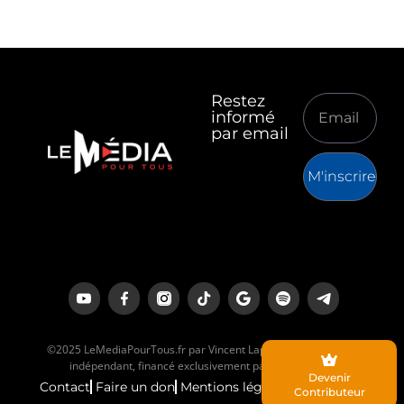
Restez
informé
par email
M'inscrire
©2025 LeMediaPourTous.fr par Vincent Lapierre est un média
indépendant, financé exclusivement par ses lecteurs.
Devenir
Contact
Faire un don
Mentions légales
Contributeur