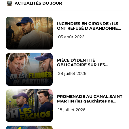
ACTUALITÉS DU JOUR
INCENDIES EN GIRONDE : ILS
ONT REFUSÉ D’ABANDONNER
LEUR VILLE
05 août 2026
PIÈCE D’IDENTITÉ
OBLIGATOIRE SUR LES
RÉSEAUX SOCIAUX : l’avis des
28 juillet 2026
Français
PROMENADE AU CANAL SAINT
MARTIN (les gauchistes ne
veulent pas)
18 juillet 2026