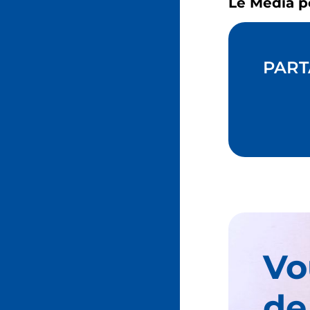
Le Média p
PART
Vo
de