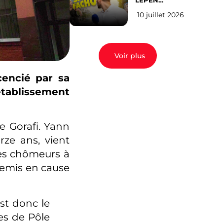
LEPEN
CANDIDATE
10 juillet 2026
EN 2027 : l’avis
des Parisiens
Voir plus
cencié par sa
établissement
e Gorafi. Yann
rze ans, vient
les chômeurs à
 remis en cause
est donc le
res de Pôle