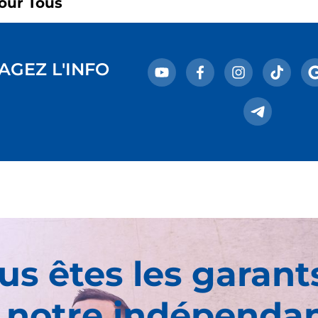
our Tous
AGEZ L'INFO
us êtes les garant
 notre indépenda