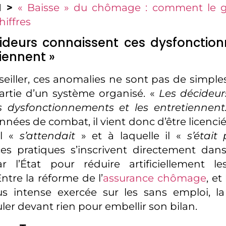
I >
« Baisse » du chômage : comment le 
hiffres
cideurs connaissent ces dysfonctio
tiennent »
seiller, ces anomalies ne sont pas de simples
partie d’un système organisé. «
Les décideur
s dysfonctionnements et les entretiennent
nnées de combat, il vient donc d’être licenci
il «
s’attendait
» et à laquelle il «
s’était
 ces pratiques s’inscrivent directement dan
 l’État pour réduire artificiellement le
tre la réforme de l’
assurance chômage
, et
us intense exercée sur les sans emploi, l
ler devant rien pour embellir son bilan.