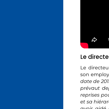
Le direc
Le directeu
son employ
date de 2015
prévaut dep
reprises po
et sa hiérar
avoir aidé