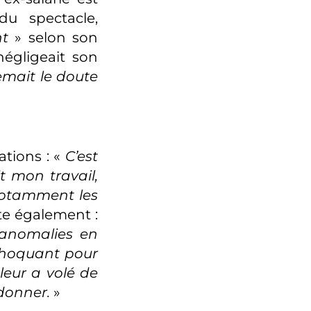
du spectacle,
nt
» selon son
égligeait son
emait le doute
tions : «
C’est
t mon travail,
notamment les
ute également :
 anomalies en
 choquant pour
 leur a volé de
 donner.
»