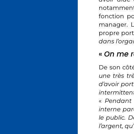
notamment 
fonction po
manager. L
propre port
dans l’orga
«
On me re
De son côté
une très tr
d’avoir po
intermitten
«
Pendant s
interne par
le public. D
l’argent, q