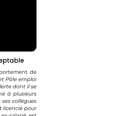
eptable
portement de
et Pôle emploi
erte dont il se
né à plusieurs
 ses collègues
st licencié pour
ex-salarié est