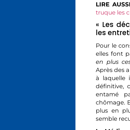
LIRE AUSS
truque les c
« Les dé
les entre
Pour le con
elles font 
en plus ce
Après des a
à laquelle 
définitive,
entamé par
chômage. En
plus en pl
semble recu