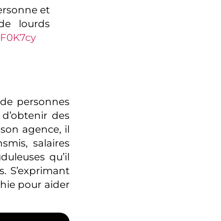
ersonne et
de lourds
5IF0K7cy
s de personnes
 d’obtenir des
son agence, il
mis, salaires
duleuses qu’il
s. S’exprimant
hie pour aider