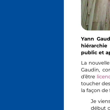
Yann Gaudi
hiérarchie
public et 
La nouvelle
Gaudin, con
d’être
licen
toucher des 
la façon de f
Je vien
début o