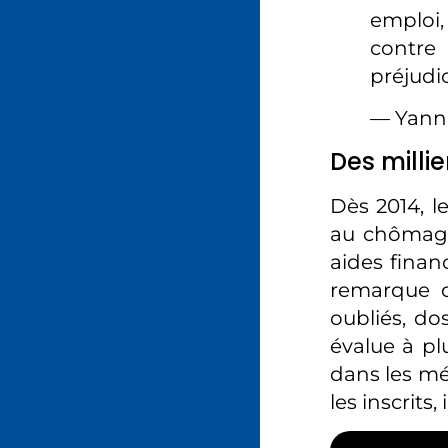
emploi,
contre
préjudi
— Yann
Des milli
Dès 2014, l
au chômage 
aides finan
remarque d
oubliés, do
évalue à pl
dans les mé
les inscrits,