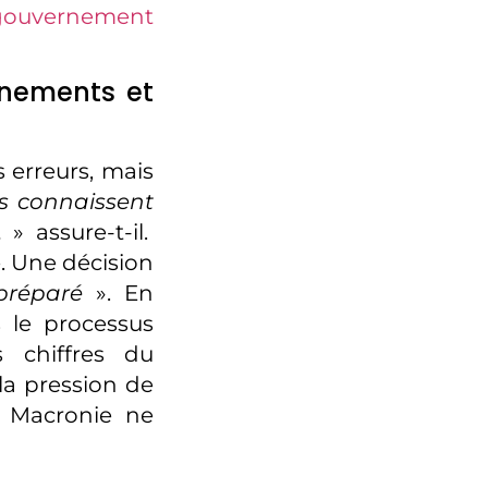
gouvernement
nnements et
 erreurs, mais
s connaissent
.
» assure-t-il.
é. Une décision
 préparé
». En
s le processus
s chiffres du
 la pression de
a Macronie ne