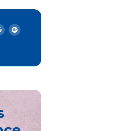
s
nce