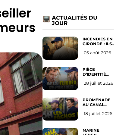
eiller
ACTUALITÉS DU
ômeurs
JOUR
INCENDIES EN
GIRONDE : ILS
ONT REFUSÉ
05 août 2026
D’ABANDONNER
LEUR VILLE
PIÈCE
D’IDENTITÉ
OBLIGATOIRE
28 juillet 2026
SUR LES
RÉSEAUX
SOCIAUX :
l’avis des
PROMENADE
Français
AU CANAL
SAINT MARTIN
18 juillet 2026
(les gauchistes
ne veulent
pas)
MARINE