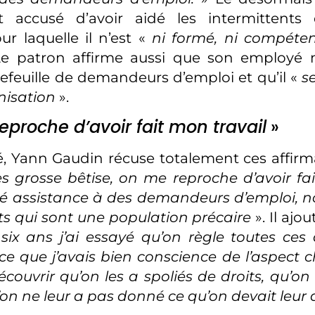
accusé d’avoir aidé les intermittents 
ur laquelle il n’est «
ni formé, ni compéte
e patron affirme aussi que son employé n
efeuille de demandeurs d’emploi et qu’il «
s
nisation
».
proche d’avoir fait mon travail
»
, Yann Gaudin récuse totalement ces affirma
ès grosse bêtise, on me reproche d’avoir fai
rté assistance à des demandeurs d’emploi, 
ts qui sont une population précaire
». Il ajo
ix ans j’ai essayé qu’on règle toutes ces
ce que j’avais bien conscience de l’aspect
écouvrir qu’on les a spoliés de droits, qu’on
u’on ne leur a pas donné ce qu’on devait leur