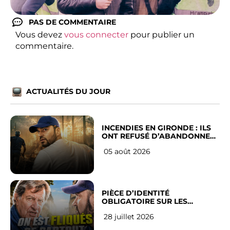
PAS DE COMMENTAIRE
Vous devez
vous connecter
pour publier un
commentaire.
ACTUALITÉS DU JOUR
INCENDIES EN GIRONDE : ILS
ONT REFUSÉ D’ABANDONNER
LEUR VILLE
05 août 2026
PIÈCE D’IDENTITÉ
OBLIGATOIRE SUR LES
RÉSEAUX SOCIAUX : l’avis des
28 juillet 2026
Français