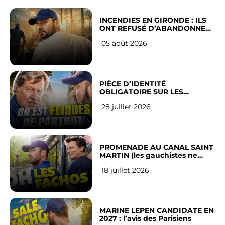
INCENDIES EN GIRONDE : ILS
ONT REFUSÉ D’ABANDONNER
LEUR VILLE
05 août 2026
PIÈCE D’IDENTITÉ
OBLIGATOIRE SUR LES
RÉSEAUX SOCIAUX : l’avis des
28 juillet 2026
Français
PROMENADE AU CANAL SAINT
MARTIN (les gauchistes ne
veulent pas)
18 juillet 2026
MARINE LEPEN CANDIDATE EN
2027 : l’avis des Parisiens