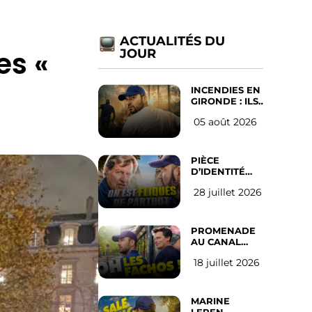
ACTUALITÉS DU
es «
JOUR
INCENDIES EN
GIRONDE : ILS
ONT REFUSÉ
05 août 2026
D’ABANDONNER
LEUR VILLE
PIÈCE
D’IDENTITÉ
OBLIGATOIRE
28 juillet 2026
SUR LES
RÉSEAUX
SOCIAUX :
l’avis des
PROMENADE
Français
AU CANAL
SAINT MARTIN
18 juillet 2026
(les gauchistes
ne veulent
pas)
MARINE