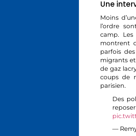
Une inter
Moins d’une
l’ordre so
camp. Les 
montrent de
parfois des
migrants et 
de gaz lac
coups de ma
parisien.
Des pol
rep
pic.twi
— Remy