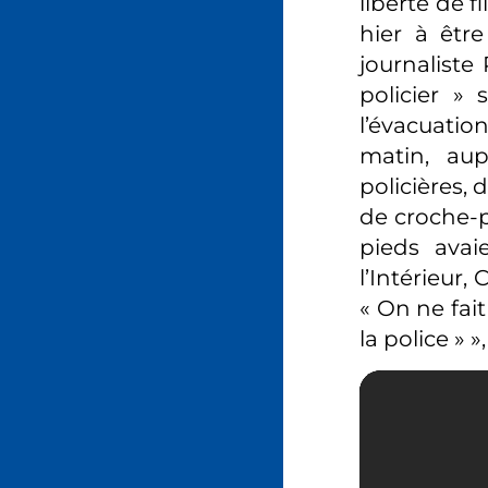
liberté de f
hier à êtr
journaliste
policier » 
l’évacuatio
matin, aup
policières,
de croche-p
pieds avai
l’Intérieur,
« On ne fait
la police » »