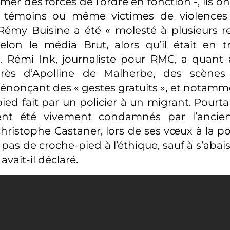
ilmer des forces de l’ordre en fonction -, ils o
e témoins ou même victimes de violences p
 Rémy Buisine a été « molesté à plusieurs r
selon le média Brut, alors qu’il était en t
n. Rémi Ink, journaliste pour RMC, a quant à
rès d’Apolline de Malherbe, des scènes
 dénonçant des « gestes gratuits », et notamm
ied fait par un policier à un migrant. Pourta
ent été vivement condamnés par l’ancie
 Christophe Castaner, lors de ses vœux à la po
 pas de croche-pied à l’éthique, sauf à s’abais
, avait-il déclaré.