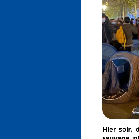
Hier soir,
sauvage pl