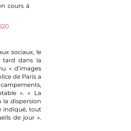
en cours à
020
ux sociaux, le
é tard dans la
mu « d’images
olice de Paris a
 campements,
ptable ». « La
la dispersion
é indiqué, tout
ils de jour ».