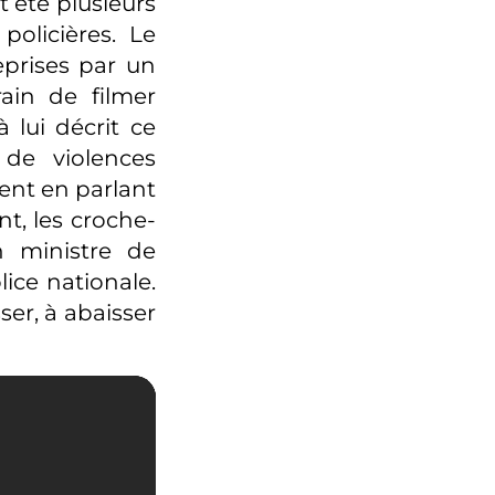
nt été plusieurs
olicières. Le
eprises par un
rain de filmer
 lui décrit ce
 de violences
ent en parlant
nt, les croche-
n ministre de
lice nationale.
ser, à abaisser