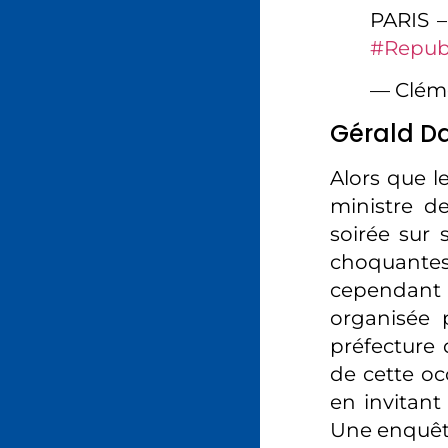
PARIS –
#Repub
— Clém
Gérald D
Alors que l
ministre de
soirée sur
choquantes
cependant 
organisée p
préfecture
de cette occ
en invitant
Une enquête