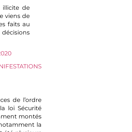
llicite de
e viens de
s faits au
 décisions
2020
NIFESTATIONS
ces de l’ordre
a loi Sécurité
cemment montés
– notamment la