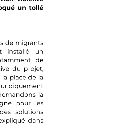
oqué un tollé
es de migrants
 installé un
notamment de
tive du projet,
la place de la
uridiquement
 demandons la
gne pour les
des solutions
 expliqué dans