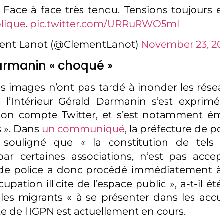
 Face à face très tendu. Tensions toujours 
lique
.
pic.twitter.com/URRuRWO5ml
ent Lanot (@ClementLanot)
November 23, 2
armanin « choqué »
es images n’ont pas tardé à inonder les résea
 l’Intérieur Gérald Darmanin s’est exprim
 son compte Twitter, et s’est notamment é
 ». Dans
un communiqué
, la préfecture de p
souligné que « la constitution de tels
ar certaines associations, n’est pas acce
 de police a donc procédé immédiatement à 
upation illicite de l’espace public », a-t-il ét
 les migrants « à se présenter dans les accue
 de l’IGPN est actuellement en cours.