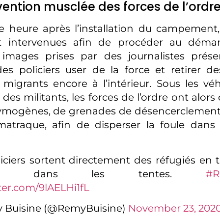
vention musclée des forces de l’ordr
 heure après l’installation du campement,
nt intervenues afin de procéder au dém
images prises par des journalistes prése
s policiers user de la force et retirer d
 migrants encore à l’intérieur. Sous les 
des militants, les forces de l’ordre ont alors
rymogènes, de grenades de désencerclement
traque, afin de disperser la foule dans l
iciers sortent directement des réfugiés en t
oser dans les tentes.
#R
tter.com/9lAELHi1fL
 Buisine (@RemyBuisine)
November 23, 202