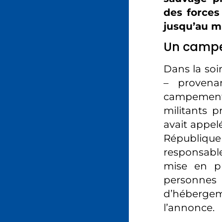
des forces
jusqu’au mi
Un campe
Dans la soi
– provena
campement
militants pr
avait appel
Républiqu
responsabl
mise en pl
personnes 
d’hébergeme
l’annonce.