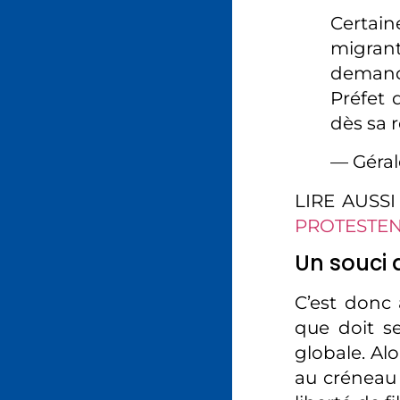
Certain
migrant
demande
Préfet 
dès sa 
— Géra
LIRE AUSSI
PROTESTEN
Un souci 
C’est donc 
que doit se
globale. Al
au créneau 