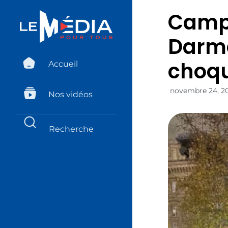
Camp 
Darma
choqu
Accueil
novembre 24, 2
Nos vidéos