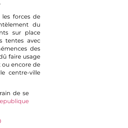
e
 les forces de
antèlement du
nts sur place
es tentes avec
véhémences des
 dû faire usage
 ou encore de
e centre-ville
rain de se
epublique
0