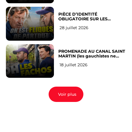
PIÈCE D’IDENTITÉ
OBLIGATOIRE SUR LES
RÉSEAUX SOCIAUX : l’avis des
28 juillet 2026
Français
PROMENADE AU CANAL SAINT
MARTIN (les gauchistes ne
veulent pas)
18 juillet 2026
Voir plus