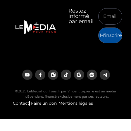
Restez
informé
par email
M'inscrire
©2025 LeMediaPourTous.fr par Vincent Lapierre est un média
indépendant, financé exclusivement par ses lecteurs.
Contact
Faire un don
Mentions légales